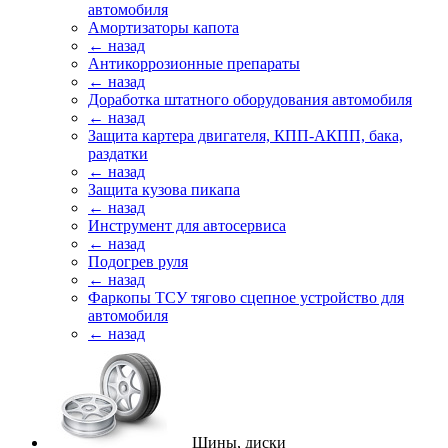
автомобиля
Амортизаторы капота
← назад
Антикоррозионные препараты
← назад
Доработка штатного оборудования автомобиля
← назад
Защита картера двигателя, КПП-АКПП, бака,
раздатки
← назад
Защита кузова пикапа
← назад
Инструмент для автосервиса
← назад
Подогрев руля
← назад
Фаркопы ТСУ тягово сцепное устройство для
автомобиля
← назад
Шины, диски