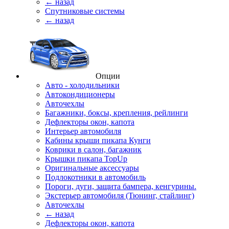
← назад
Спутниковые системы
← назад
Опции
Авто - холодильники
Автокондиционеры
Авточехлы
Багажники, боксы, крепления, рейлинги
Дефлекторы окон, капота
Интерьер автомобиля
Кабины крыши пикапа Кунги
Коврики в салон, багажник
Крышки пикапа TopUp
Оригинальные аксессуары
Подлокотники в автомобиль
Пороги, дуги, защита бампера, кенгурины.
Экстерьер автомобиля (Тюнинг, стайлинг)
Авточехлы
← назад
Дефлекторы окон, капота