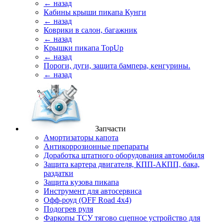
← назад
Кабины крыши пикапа Кунги
← назад
Коврики в салон, багажник
← назад
Крышки пикапа TopUp
← назад
Пороги, дуги, защита бампера, кенгурины.
← назад
Запчасти
Амортизаторы капота
Антикоррозионные препараты
Доработка штатного оборудования автомобиля
Защита картера двигателя, КПП-АКПП, бака,
раздатки
Защита кузова пикапа
Инструмент для автосервиса
Офф-роуд (OFF Road 4x4)
Подогрев руля
Фаркопы ТСУ тягово сцепное устройство для