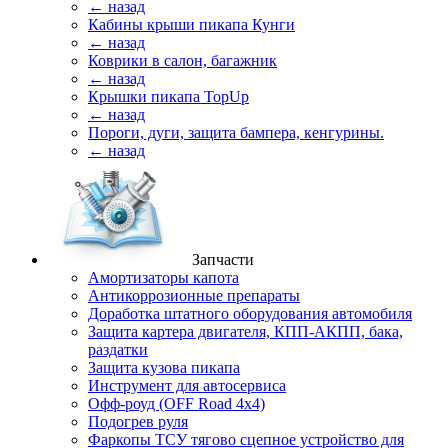
← назад
Кабины крыши пикапа Кунги
← назад
Коврики в салон, багажник
← назад
Крышки пикапа TopUp
← назад
Пороги, дуги, защита бампера, кенгурины.
← назад
Запчасти
Амортизаторы капота
Антикоррозионные препараты
Доработка штатного оборудования автомобиля
Защита картера двигателя, КПП-АКПП, бака,
раздатки
Защита кузова пикапа
Инструмент для автосервиса
Офф-роуд (OFF Road 4x4)
Подогрев руля
Фаркопы ТСУ тягово сцепное устройство для