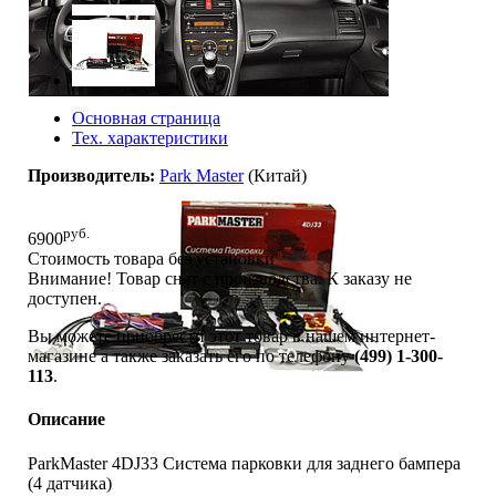
Основная страница
Тех. характеристики
Производитель:
Park Master
(Китай)
руб.
6900
Стоимость товара без установки
Внимание! Товар снят с производства. К заказу не
доступен.
Вы можете приобрести этот товар в нашем интернет-
магазине а также заказать его по телефону
(499) 1-300-
113
.
Описание
ParkMaster 4DJ33 Система парковки для заднего бампера
(4 датчика)