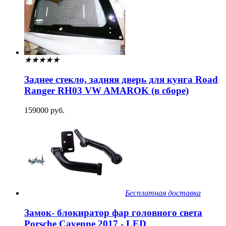
★
★
★
★
★
Заднее стекло, задняя дверь для кунга Road
Ranger RH03 VW AMAROK (в сборе)
159000 руб.
Бесплатная доставка
Замок- блокиратор фар головного света
Porsche Cayenne 2017 - LED