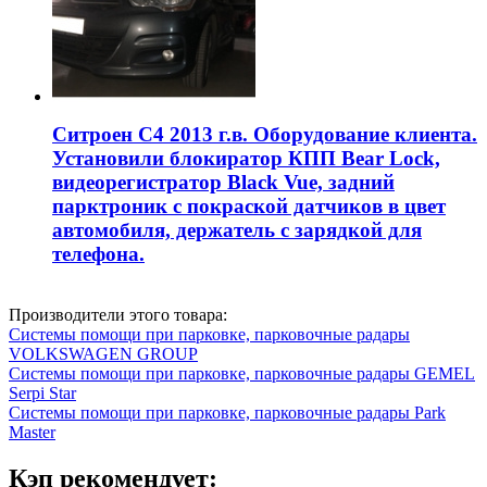
Ситроен С4 2013 г.в. Оборудование клиента.
Установили блокиратор КПП Bear Lock,
видеорегистратор Black Vue, задний
парктроник с покраской датчиков в цвет
автомобиля, держатель с зарядкой для
телефона.
Производители этого товара:
Системы помощи при парковке, парковочные радары
VOLKSWAGEN GROUP
Системы помощи при парковке, парковочные радары GEMEL
Serpi Star
Системы помощи при парковке, парковочные радары Park
Master
Кэп рекомендует: