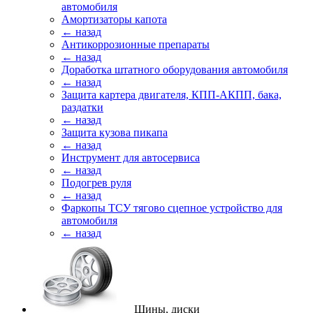
автомобиля
Амортизаторы капота
← назад
Антикоррозионные препараты
← назад
Доработка штатного оборудования автомобиля
← назад
Защита картера двигателя, КПП-АКПП, бака,
раздатки
← назад
Защита кузова пикапа
← назад
Инструмент для автосервиса
← назад
Подогрев руля
← назад
Фаркопы ТСУ тягово сцепное устройство для
автомобиля
← назад
Шины, диски