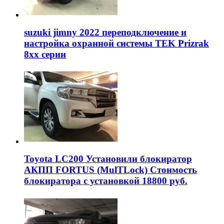
suzuki jimny 2022 переподключение и
настройка охранной системы TEK Prizrak
8xx серии
Toyota LC200 Установили блокиратор
АКПП FORTUS (MulTLock) Стоимость
блокиратора с установкой 18800 руб.