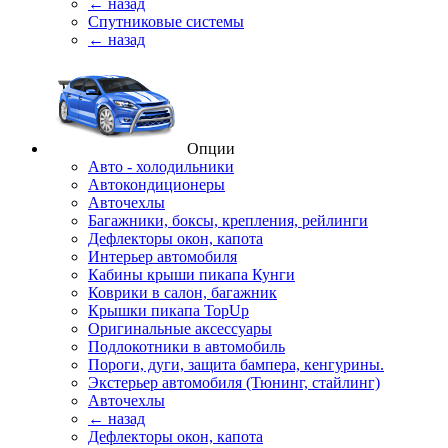
← назад
Спутниковые системы
← назад
Опции
Авто - холодильники
Автокондиционеры
Авточехлы
Багажники, боксы, крепления, рейлинги
Дефлекторы окон, капота
Интерьер автомобиля
Кабины крыши пикапа Кунги
Коврики в салон, багажник
Крышки пикапа TopUp
Оригинальные аксессуары
Подлокотники в автомобиль
Пороги, дуги, защита бампера, кенгурины.
Экстерьер автомобиля (Тюнинг, стайлинг)
Авточехлы
← назад
Дефлекторы окон, капота