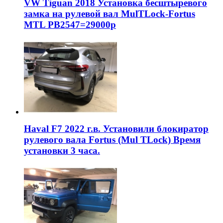
VW Tiguan 2018 Установка бесштыревого
замка на рулевой вал MulTLock-Fortus
MTL РВ2547=29000р
Haval F7 2022 г.в. Установили блокиратор
рулевого вала Fortus (Mul TLock) Время
установки 3 часа.