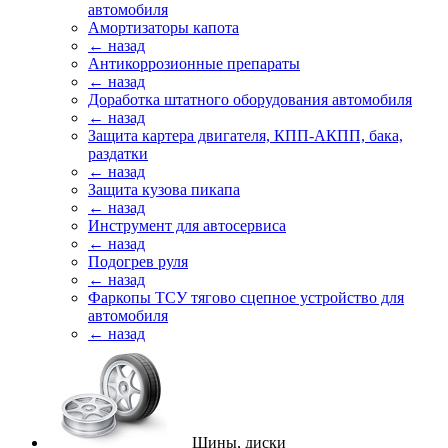
автомобиля
Амортизаторы капота
← назад
Антикоррозионные препараты
← назад
Доработка штатного оборудования автомобиля
← назад
Защита картера двигателя, КПП-АКПП, бака,
раздатки
← назад
Защита кузова пикапа
← назад
Инструмент для автосервиса
← назад
Подогрев руля
← назад
Фаркопы ТСУ тягово сцепное устройство для
автомобиля
← назад
Шины, диски