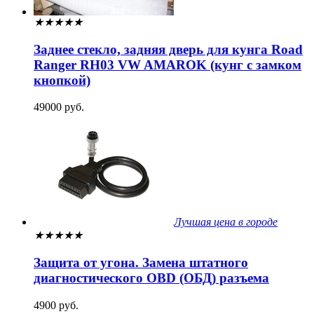
★
★
★
★
★
Заднее стекло, задняя дверь для кунга Road
Ranger RH03 VW AMAROK (кунг с замком
кнопкой)
49000 руб.
Лучшая цена в городе
★
★
★
★
★
Защита от угона. Замена штатного
диагностического OBD (ОБД) разъема
4900 руб.