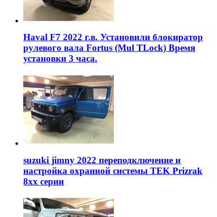
Haval F7 2022 г.в. Установили блокиратор
рулевого вала Fortus (Mul TLock) Время
установки 3 часа.
suzuki jimny 2022 переподключение и
настройка охранной системы TEK Prizrak
8xx серии