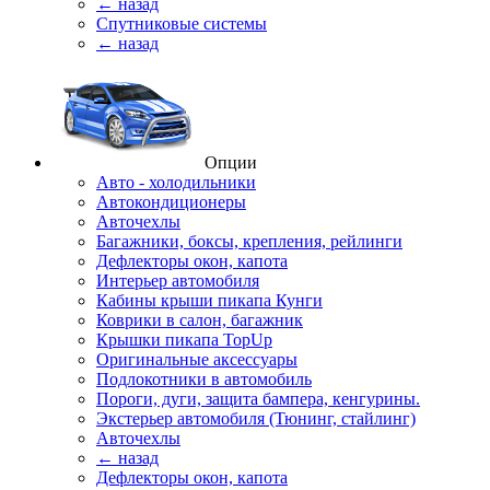
← назад
Спутниковые системы
← назад
Опции
Авто - холодильники
Автокондиционеры
Авточехлы
Багажники, боксы, крепления, рейлинги
Дефлекторы окон, капота
Интерьер автомобиля
Кабины крыши пикапа Кунги
Коврики в салон, багажник
Крышки пикапа TopUp
Оригинальные аксессуары
Подлокотники в автомобиль
Пороги, дуги, защита бампера, кенгурины.
Экстерьер автомобиля (Тюнинг, стайлинг)
Авточехлы
← назад
Дефлекторы окон, капота