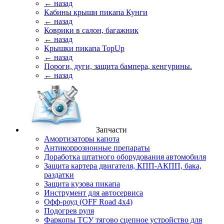
← назад
Кабины крыши пикапа Кунги
← назад
Коврики в салон, багажник
← назад
Крышки пикапа TopUp
← назад
Пороги, дуги, защита бампера, кенгурины.
← назад
Запчасти
Амортизаторы капота
Антикоррозионные препараты
Доработка штатного оборудования автомобиля
Защита картера двигателя, КПП-АКПП, бака,
раздатки
Защита кузова пикапа
Инструмент для автосервиса
Офф-роуд (OFF Road 4x4)
Подогрев руля
Фаркопы ТСУ тягово сцепное устройство для