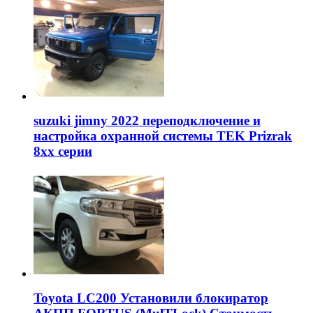
suzuki jimny 2022 переподключение и
настройка охранной системы TEK Prizrak
8xx серии
Toyota LC200 Установили блокиратор