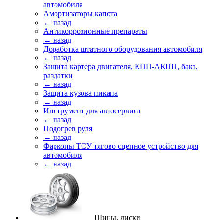
автомобиля
Амортизаторы капота
← назад
Антикоррозионные препараты
← назад
Доработка штатного оборудования автомобиля
← назад
Защита картера двигателя, КПП-АКПП, бака,
раздатки
← назад
Защита кузова пикапа
← назад
Инструмент для автосервиса
← назад
Подогрев руля
← назад
Фаркопы ТСУ тягово сцепное устройство для
автомобиля
← назад
Шины, диски