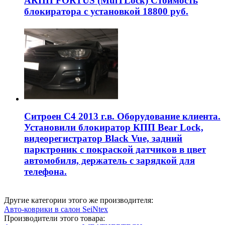
АКПП FORTUS (MulTLock) Стоимость
блокиратора с установкой 18800 руб.
Ситроен С4 2013 г.в. Оборудование клиента.
Установили блокиратор КПП Bear Lock,
видеорегистратор Black Vue, задний
парктроник с покраской датчиков в цвет
автомобиля, держатель с зарядкой для
телефона.
Другие категории этого же производителя:
Авто-коврики в салон SeiNtex
Производители этого товара: