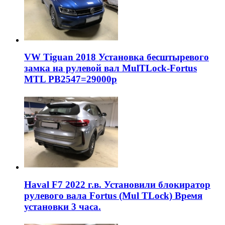
VW Tiguan 2018 Установка бесштыревого
замка на рулевой вал MulTLock-Fortus
MTL РВ2547=29000р
Haval F7 2022 г.в. Установили блокиратор
рулевого вала Fortus (Mul TLock) Время
установки 3 часа.