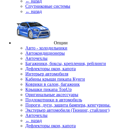
← назад
Спутниковые системы
← назад
Опции
Авто - холодильники
Автокондиционеры
Авточехлы
Багажники, боксы, крепления, рейлинги
Дефлекторы окон, капота
Интерьер автомобиля
Кабины крыши пикапа Кунги
Коврики в салон, багажник
Крышки пикапа TopUp
Оригинальные аксессуары
Подлокотники в автомобиль
Пороги, дуги, защита бампера, кенгурины.
Экстерьер автомобиля (Тюнинг, стайлинг)
Авточехлы
← назад
Дефлекторы окон, капота