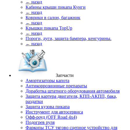
← назад
Кабины крыши пикапа Кунги
← назад
Коврики в салон, багажник
← назад
Крышки пикапа TopUp
← назад
Пороги, дуги, защита бампера, кенгурины.
← назад
Запчасти
Амортизаторы капота
Антикоррозионные препараты
Доработка штатного оборудования автомобиля
Защита картера двигателя, КПП-АКПП, бака,
раздатки
Защита кузова пикапа
Инструмент для автосервиса
Офф-роуд (OFF Road 4x4)
Подогрев руля
Фаркопы ТСУ тягово сцепное устройство для