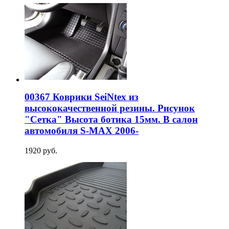
00367 Коврики SeiNtex из
высококачественной резины. Рисунок
"Сетка" Высота ботика 15мм. В салон
автомобиля S-MAX 2006-
1920 руб.