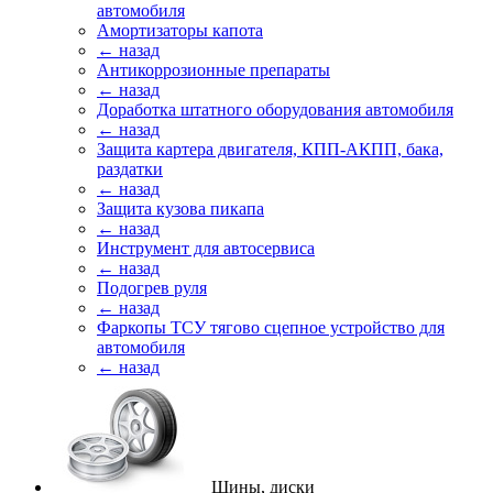
автомобиля
Амортизаторы капота
← назад
Антикоррозионные препараты
← назад
Доработка штатного оборудования автомобиля
← назад
Защита картера двигателя, КПП-АКПП, бака,
раздатки
← назад
Защита кузова пикапа
← назад
Инструмент для автосервиса
← назад
Подогрев руля
← назад
Фаркопы ТСУ тягово сцепное устройство для
автомобиля
← назад
Шины, диски