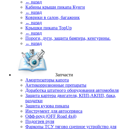
← назад
Кабины крыши пикапа Кунги
← назад
Коврики в салон, багажник
← назад
Крышки пикапа TopUp
← назад
Пороги, дуги, защита бампера, кенгурины.
← назад
Запчасти
Амортизаторы капота
Антикоррозионные препараты
Доработка штатного оборудования автомобиля
Защита картера двигателя, КПП-АКПП, бака,
раздатки
Защита кузова пикапа
Инструмент для автосервиса
Офф-роуд (OFF Road 4x4)
Подогрев руля
Фаркопы ТСУ тягово сцепное устройство для