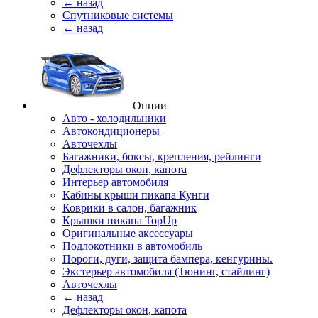
← назад
Спутниковые системы
← назад
Опции
Авто - холодильники
Автокондиционеры
Авточехлы
Багажники, боксы, крепления, рейлинги
Дефлекторы окон, капота
Интерьер автомобиля
Кабины крыши пикапа Кунги
Коврики в салон, багажник
Крышки пикапа TopUp
Оригинальные аксессуары
Подлокотники в автомобиль
Пороги, дуги, защита бампера, кенгурины.
Экстерьер автомобиля (Тюнинг, стайлинг)
Авточехлы
← назад
Дефлекторы окон, капота