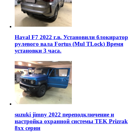
Haval F7 2022 г.в. Установили блокиратор
рулевого вала Fortus (Mul TLock) Время
установки 3 часа.
suzuki jimny 2022 переподключение и
настройка охранной системы TEK Prizrak
8xx серии