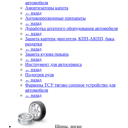
автомобиля
Амортизаторы капота
← назад
Антикоррозионные препараты
← назад
Доработка штатного оборудования автомобиля
← назад
Защита картера двигателя, КПП-АКПП, бака,
раздатки
← назад
Защита кузова пикапа
← назад
Инструмент для автосервиса
← назад
Подогрев руля
← назад
Фаркопы ТСУ тягово сцепное устройство для
автомобиля
← назад
Шины, диски