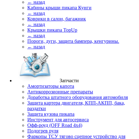
← назад
Кабины крыши пикапа Кунги
← назад
Коврики в салон, багажник
← назад
Крышки пикапа TopUp
← назад
Пороги, дуги, защита бампера, кенгурины.
← назад
Запчасти
Амортизаторы капота
Антикоррозионные препараты
Доработка штатного оборудования автомобиля
Защита картера двигателя, КПП-АКПП, бака,
раздатки
Защита кузова пикапа
Инструмент для автосервиса
Офф-роуд (OFF Road 4x4)
Подогрев руля
Фаркопы ТСУ тягово сцепное устройство для