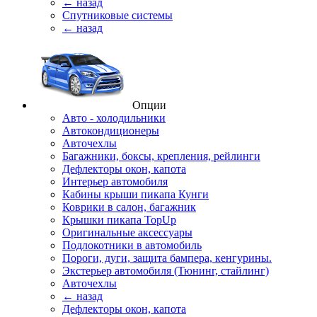
← назад
Спутниковые системы
← назад
Опции
Авто - холодильники
Автокондиционеры
Авточехлы
Багажники, боксы, крепления, рейлинги
Дефлекторы окон, капота
Интерьер автомобиля
Кабины крыши пикапа Кунги
Коврики в салон, багажник
Крышки пикапа TopUp
Оригинальные аксессуары
Подлокотники в автомобиль
Пороги, дуги, защита бампера, кенгурины.
Экстерьер автомобиля (Тюнинг, стайлинг)
Авточехлы
← назад
Дефлекторы окон, капота