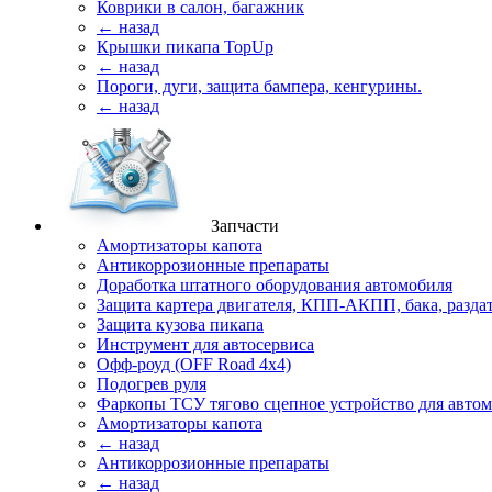
Коврики в салон, багажник
← назад
Крышки пикапа TopUp
← назад
Пороги, дуги, защита бампера, кенгурины.
← назад
Запчасти
Амортизаторы капота
Антикоррозионные препараты
Доработка штатного оборудования автомобиля
Защита картера двигателя, КПП-АКПП, бака, разда
Защита кузова пикапа
Инструмент для автосервиса
Офф-роуд (OFF Road 4x4)
Подогрев руля
Фаркопы ТСУ тягово сцепное устройство для авто
Амортизаторы капота
← назад
Антикоррозионные препараты
← назад