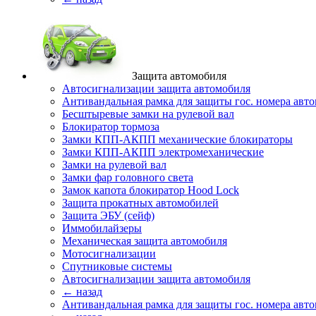
Защита автомобиля
Автосигнализации защита автомобиля
Антивандальная рамка для защиты гос. номера авт
Бесштыревые замки на рулевой вал
Блокиратор тормоза
Замки КПП-АКПП механические блокираторы
Замки КПП-АКПП электромеханические
Замки на рулевой вал
Замки фар головного света
Замок капота блокиратор Hood Lock
Защита прокатных автомобилей
Защита ЭБУ (сейф)
Иммобилайзеры
Механическая защита автомобиля
Мотосигнализации
Спутниковые системы
Автосигнализации защита автомобиля
← назад
Антивандальная рамка для защиты гос. номера авт