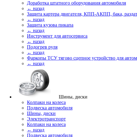
Доработка штатного оборудования автомобиля
← назад
Защита картера двигателя, КПП-АКПП, бака, разда
← назад
Защита кузова пикапа
← назад
Инструмент для автосервиса
← назад
Подогрев руля
← назад
Фаркопы ТСУ тягово сцепное устройство для авто
← назад
Шины, диски
Колпаки на колеса
Подвеска автомобиля
Шины, диски
Электротранспорт
Колпаки на колеса
← назад
Подвеска автомобиля