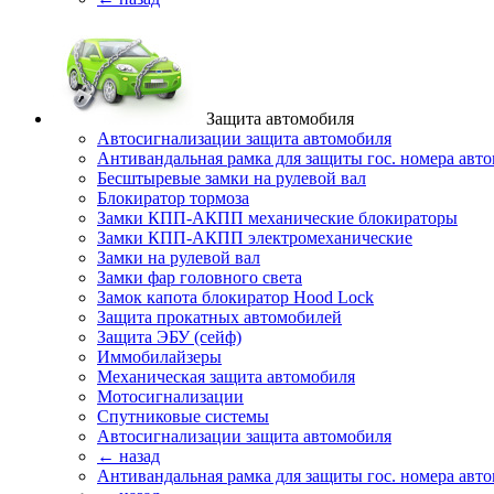
Защита автомобиля
Автосигнализации защита автомобиля
Антивандальная рамка для защиты гос. номера авт
Бесштыревые замки на рулевой вал
Блокиратор тормоза
Замки КПП-АКПП механические блокираторы
Замки КПП-АКПП электромеханические
Замки на рулевой вал
Замки фар головного света
Замок капота блокиратор Hood Lock
Защита прокатных автомобилей
Защита ЭБУ (сейф)
Иммобилайзеры
Механическая защита автомобиля
Мотосигнализации
Спутниковые системы
Автосигнализации защита автомобиля
← назад
Антивандальная рамка для защиты гос. номера авт