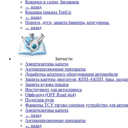
Коврики в салон, багажник
← назад
Крышки пикапа TopUp
← назад
Пороги, дуги, защита бампера, кенгурины.
← назад
Запчасти
Амортизаторы капота
Антикоррозионные препараты
Доработка штатного оборудования автомобиля
Защита картера двигателя, КПП-АКПП, бака, разда
Защита кузова пикапа
Инструмент для автосервиса
Офф-роуд (OFF Road 4x4)
Подогрев руля
Фаркопы ТСУ тягово сцепное устройство для авто
Амортизаторы капота
← назад
Антикоррозионные препараты
← назад