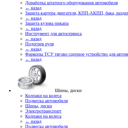
Доработка штатного оборудования автомобиля
← назад
Защита картера двигателя, КПП-АКПП, бака, разда
← назад
Защита кузова пикапа
← назад
Инструмент для автосервиса
← назад
Подогрев руля
← назад
Фаркопы ТСУ тягово сцепное устройство для авто
← назад
Шины, диски
Колпаки на колеса
Подвеска автомобиля
Шины, диски
Электротранспорт
Колпаки на колеса
← назад
Подвеска автомобиля