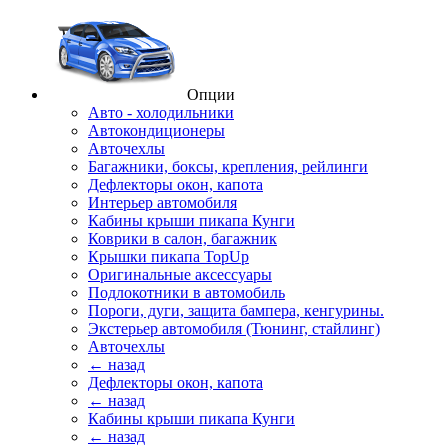
Опции
Авто - холодильники
Автокондиционеры
Авточехлы
Багажники, боксы, крепления, рейлинги
Дефлекторы окон, капота
Интерьер автомобиля
Кабины крыши пикапа Кунги
Коврики в салон, багажник
Крышки пикапа TopUp
Оригинальные аксессуары
Подлокотники в автомобиль
Пороги, дуги, защита бампера, кенгурины.
Экстерьер автомобиля (Тюнинг, стайлинг)
Авточехлы
← назад
Дефлекторы окон, капота
← назад
Кабины крыши пикапа Кунги
← назад