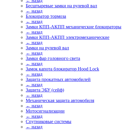
← назад
Бесштыревые замки на рулевой вал
← назад
Блокиратор тормоза
← назад
Замки КПП-АКПП механические блокираторы
← назад
Замки КПП-АКПП электромеханические
← назад
Замки на рулевой вал
← назад
Замки фар головного света
← назад
Замок капота блокиратор Hood Lock
← назад
Защита прокатных автомобилей
← назад
Защита ЭБУ (сейф)
← назад
Механическая защита автомобиля
← назад
Мотосигнализации
← назад
Спутниковые системы
← назад