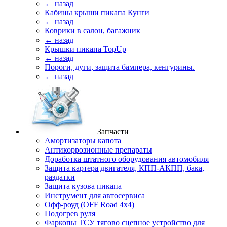
← назад
Кабины крыши пикапа Кунги
← назад
Коврики в салон, багажник
← назад
Крышки пикапа TopUp
← назад
Пороги, дуги, защита бампера, кенгурины.
← назад
Запчасти
Амортизаторы капота
Антикоррозионные препараты
Доработка штатного оборудования автомобиля
Защита картера двигателя, КПП-АКПП, бака,
раздатки
Защита кузова пикапа
Инструмент для автосервиса
Офф-роуд (OFF Road 4x4)
Подогрев руля
Фаркопы ТСУ тягово сцепное устройство для