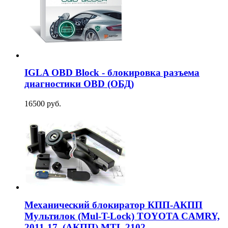
IGLA OBD Block - блокировка разъема
диагностики OBD (ОБД)
16500 руб.
Механический блокиратор КПП-АКПП
Мультилок (Mul-T-Lock) TOYOTA CAMRY,
2011-17, (АКПП) MTL 2102