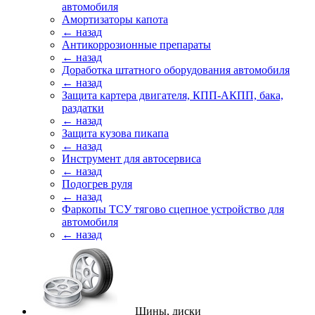
автомобиля
Амортизаторы капота
← назад
Антикоррозионные препараты
← назад
Доработка штатного оборудования автомобиля
← назад
Защита картера двигателя, КПП-АКПП, бака,
раздатки
← назад
Защита кузова пикапа
← назад
Инструмент для автосервиса
← назад
Подогрев руля
← назад
Фаркопы ТСУ тягово сцепное устройство для
автомобиля
← назад
Шины, диски