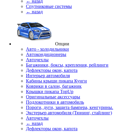
← назад
Спутниковые системы
← назад
Опции
Авто - холодильники
Автокондиционеры
Авточехлы
Багажники, боксы, крепления, рейлинги
Дефлекторы окон, капота
Интерьер автомобиля
Кабины крыши пикапа Кунги
Коврики в салон, багажник
Крышки пикапа TopUp
Оригинальные аксессуары
Подлокотники в автомобиль
Пороги, дуги, защита бампера, кенгурины.
Экстерьер автомобиля (Тюнинг, стайлинг)
Авточехлы
← назад
Дефлекторы окон, капота