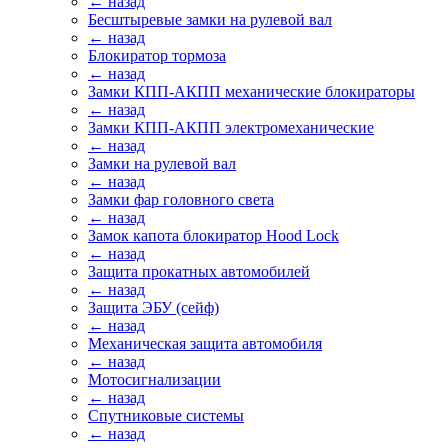
← назад
Бесштыревые замки на рулевой вал
← назад
Блокиратор тормоза
← назад
Замки КПП-АКПП механические блокираторы
← назад
Замки КПП-АКПП электромеханические
← назад
Замки на рулевой вал
← назад
Замки фар головного света
← назад
Замок капота блокиратор Hood Lock
← назад
Защита прокатных автомобилей
← назад
Защита ЭБУ (сейф)
← назад
Механическая защита автомобиля
← назад
Мотосигнализации
← назад
Спутниковые системы
← назад