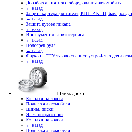
Доработка штатного оборудования автомобиля
← назад
Защита картера двигателя, КПП-АКПП, бака, разда
← назад
Защита кузова пикапа
← назад
Инструмент для автосервиса
← назад
Подогрев руля
← назад
Фаркопы ТСУ тягово сцепное устройство для авто
← назад
Шины, диски
Колпаки на колеса
Подвеска автомобиля
Шины, диски
Электротранспорт
Колпаки на колеса
← назад
Подвеска автомобиля