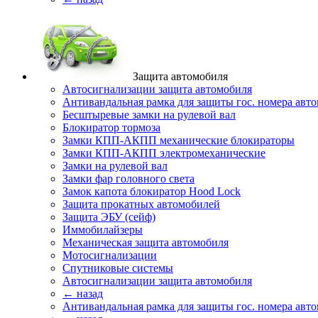
Защита автомобиля
Автосигнализации защита автомобиля
Антивандальная рамка для защиты гос. номера авт
Бесштыревые замки на рулевой вал
Блокиратор тормоза
Замки КПП-АКПП механические блокираторы
Замки КПП-АКПП электромеханические
Замки на рулевой вал
Замки фар головного света
Замок капота блокиратор Hood Lock
Защита прокатных автомобилей
Защита ЭБУ (сейф)
Иммобилайзеры
Механическая защита автомобиля
Мотосигнализации
Спутниковые системы
Автосигнализации защита автомобиля
← назад
Антивандальная рамка для защиты гос. номера авт