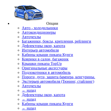
Опции
Авто - холодильники
Автокондиционеры
Авточехлы
Багажники, боксы, крепления, рейлинги
Дефлекторы окон, капота
Интерьер автомобиля
Кабины крыши пикапа Кунги
Коврики в салон, багажник
Крышки пикапа TopUp
Оригинальные аксессуары
Подлокотники в автомобиль
Пороги, дуги, защита бампера, кенгурины.
Экстерьер автомобиля (Тюнинг, стайлинг)
Авточехлы
← назад
Дефлекторы окон, капота
← назад
Кабины крыши пикапа Кунги
← назад