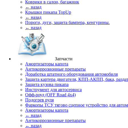
Коврики в салон, багажник
← назад
Крышки пикапа TopUp
← назад
Пороги, дуги, защита бампера, кенгурины.
← назад
Запчасти
Амортизаторы капота
Антикоррозионные препараты
Доработка штатного оборудования автомобиля
Защита картера двигателя, КПП-АКПП, бака, разда
Защита кузова пикапа
Инструмент для автосервиса
Офф-роуд (OFF Road 4x4)
Подогрев руля
Фаркопы ТСУ тягово сцепное устройство для авто
Амортизаторы капота
← назад
Антикоррозионные препараты
← назад