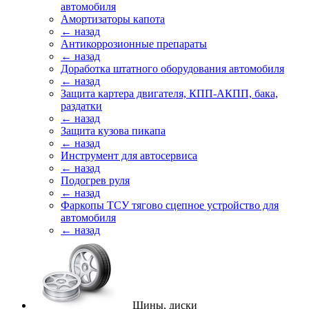
автомобиля
Амортизаторы капота
← назад
Антикоррозионные препараты
← назад
Доработка штатного оборудования автомобиля
← назад
Защита картера двигателя, КПП-АКПП, бака,
раздатки
← назад
Защита кузова пикапа
← назад
Инструмент для автосервиса
← назад
Подогрев руля
← назад
Фаркопы ТСУ тягово сцепное устройство для
автомобиля
← назад
Шины, диски