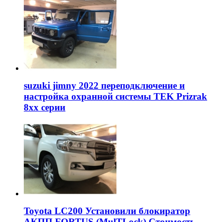
suzuki jimny 2022 переподключение и
настройка охранной системы TEK Prizrak
8xx серии
Toyota LC200 Установили блокиратор
АКПП FORTUS (MulTLock) Стоимость