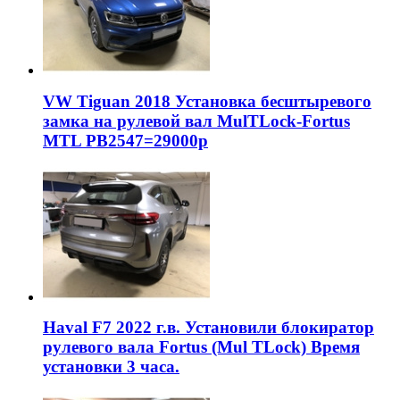
VW Tiguan 2018 Установка бесштыревого
замка на рулевой вал MulTLock-Fortus
MTL РВ2547=29000р
Haval F7 2022 г.в. Установили блокиратор
рулевого вала Fortus (Mul TLock) Время
установки 3 часа.