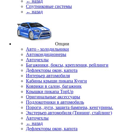
← назад
Спутниковые системы
← назад
Опции
Авто - холодильники
Автокондиционеры
Авточехлы
Багажники, боксы, крепления, рейлинги
Дефлекторы окон, капота
Интерьер автомобиля
Кабины крыши пикапа Кунги
Коврики в салон, багажник
Крышки пикапа TopUp
Оригинальные аксессуары
Подлокотники в автомобиль
Пороги, дуги, защита бампера, кенгурины.
Экстерьер автомобиля (Тюнинг, стайлинг)
Авточехлы
← назад
Дефлекторы окон, капота