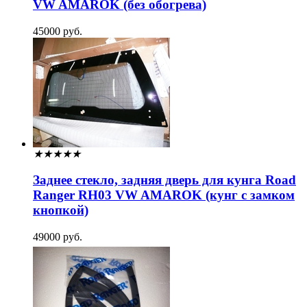
VW AMAROK (без обогрева)
45000 руб.
★
★
★
★
★
Заднее стекло, задняя дверь для кунга Road
Ranger RH03 VW AMAROK (кунг с замком
кнопкой)
49000 руб.