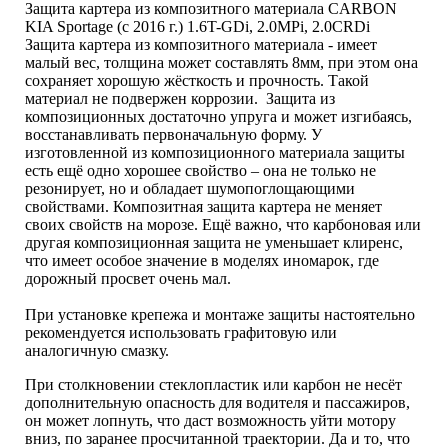
Защита картера из композитного материала CARBON
KIA Sportage (с 2016 г.) 1.6T-GDi, 2.0MPi, 2.0CRDi
Защита картера из композитного материала - имеет
малый вес, толщина может составлять 8мм, при этом она
сохраняет хорошую жёсткость и прочность. Такой
материал не подвержен коррозии. Защита из
композиционных достаточно упруга и может изгибаясь,
восстанавливать первоначальную форму. У
изготовленной из композиционного материала защиты
есть ещё одно хорошее свойство – она не только не
резонирует, но и обладает шумопоглощающими
свойствами. Композитная защита картера не меняет
своих свойств на морозе. Ещё важно, что карбоновая или
другая композиционная защита не уменьшает клиренс,
что имеет особое значение в моделях иномарок, где
дорожный просвет очень мал.
При установке крепежа и монтаже защиты настоятельно
рекомендуется использовать графитовую или
аналогичную смазку.
При столкновении стеклопластик или карбон не несёт
дополнительную опасность для водителя и пассажиров,
он может лопнуть, что даст возможность уйти мотору
вниз, по заранее просчитанной траектории. Да и то, что