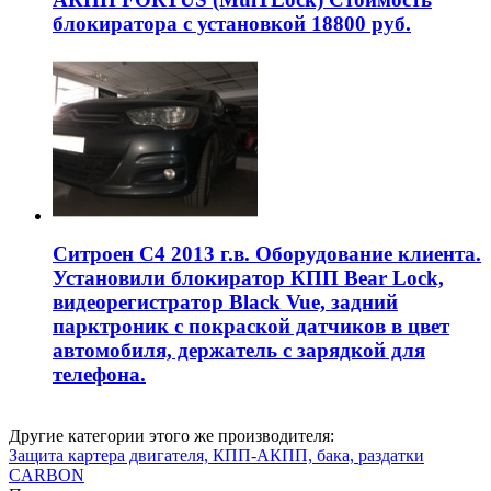
блокиратора с установкой 18800 руб.
Ситроен С4 2013 г.в. Оборудование клиента.
Установили блокиратор КПП Bear Lock,
видеорегистратор Black Vue, задний
парктроник с покраской датчиков в цвет
автомобиля, держатель с зарядкой для
телефона.
Другие категории этого же производителя:
Защита картера двигателя, КПП-АКПП, бака, раздатки
CARBON