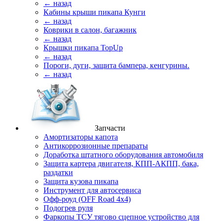
← назад
Кабины крыши пикапа Кунги
← назад
Коврики в салон, багажник
← назад
Крышки пикапа TopUp
← назад
Пороги, дуги, защита бампера, кенгурины.
← назад
Запчасти
Амортизаторы капота
Антикоррозионные препараты
Доработка штатного оборудования автомобиля
Защита картера двигателя, КПП-АКПП, бака,
раздатки
Защита кузова пикапа
Инструмент для автосервиса
Офф-роуд (OFF Road 4x4)
Подогрев руля
Фаркопы ТСУ тягово сцепное устройство для