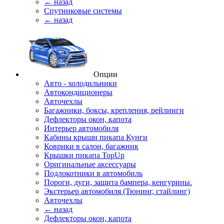
← назад
Спутниковые системы
← назад
Опции
Авто - холодильники
Автокондиционеры
Авточехлы
Багажники, боксы, крепления, рейлинги
Дефлекторы окон, капота
Интерьер автомобиля
Кабины крыши пикапа Кунги
Коврики в салон, багажник
Крышки пикапа TopUp
Оригинальные аксессуары
Подлокотники в автомобиль
Пороги, дуги, защита бампера, кенгурины.
Экстерьер автомобиля (Тюнинг, стайлинг)
Авточехлы
← назад
Дефлекторы окон, капота