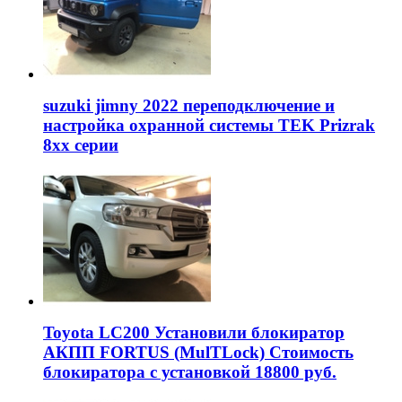
suzuki jimny 2022 переподключение и
настройка охранной системы TEK Prizrak
8xx серии
Toyota LC200 Установили блокиратор
АКПП FORTUS (MulTLock) Стоимость
блокиратора с установкой 18800 руб.