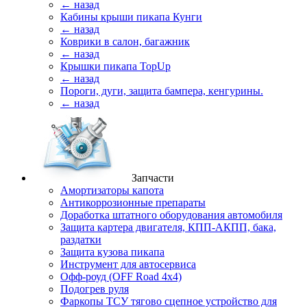
← назад
Кабины крыши пикапа Кунги
← назад
Коврики в салон, багажник
← назад
Крышки пикапа TopUp
← назад
Пороги, дуги, защита бампера, кенгурины.
← назад
Запчасти
Амортизаторы капота
Антикоррозионные препараты
Доработка штатного оборудования автомобиля
Защита картера двигателя, КПП-АКПП, бака,
раздатки
Защита кузова пикапа
Инструмент для автосервиса
Офф-роуд (OFF Road 4x4)
Подогрев руля
Фаркопы ТСУ тягово сцепное устройство для