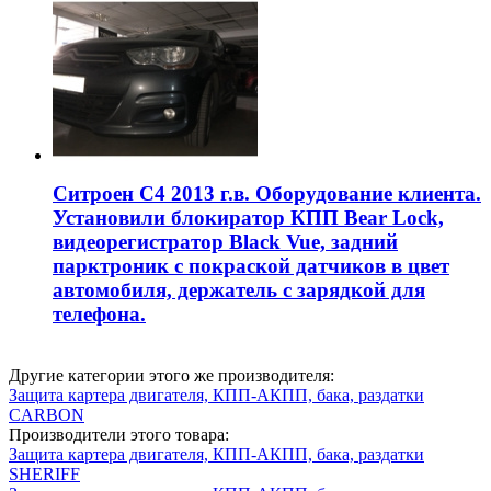
Ситроен С4 2013 г.в. Оборудование клиента.
Установили блокиратор КПП Bear Lock,
видеорегистратор Black Vue, задний
парктроник с покраской датчиков в цвет
автомобиля, держатель с зарядкой для
телефона.
Другие категории этого же производителя:
Защита картера двигателя, КПП-АКПП, бака, раздатки
CARBON
Производители этого товара:
Защита картера двигателя, КПП-АКПП, бака, раздатки
SHERIFF