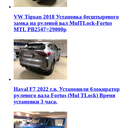
VW Tiguan 2018 Установка бесштыревого
замка на рулевой вал MulTLock-Fortus
MTL РВ2547=29000р
Haval F7 2022 г.в. Установили блокиратор
рулевого вала Fortus (Mul TLock) Время
установки 3 часа.