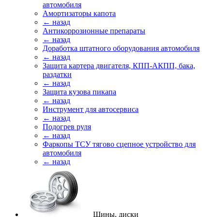
автомобиля
Амортизаторы капота
← назад
Антикоррозионные препараты
← назад
Доработка штатного оборудования автомобиля
← назад
Защита картера двигателя, КПП-АКПП, бака,
раздатки
← назад
Защита кузова пикапа
← назад
Инструмент для автосервиса
← назад
Подогрев руля
← назад
Фаркопы ТСУ тягово сцепное устройство для
автомобиля
← назад
Шины, диски