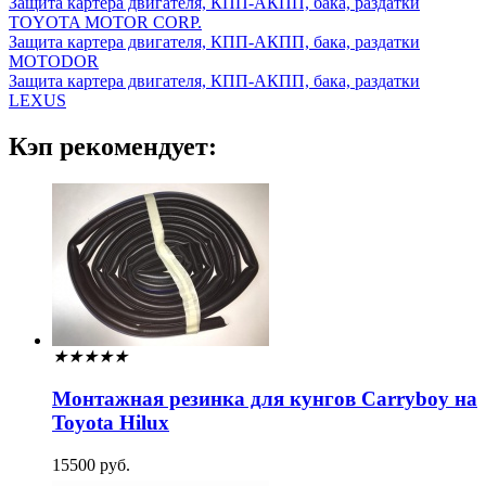
Защита картера двигателя, КПП-АКПП, бака, раздатки
TOYOTA MOTOR CORP.
Защита картера двигателя, КПП-АКПП, бака, раздатки
MOTODOR
Защита картера двигателя, КПП-АКПП, бака, раздатки
LEXUS
Кэп рекомендует:
★
★
★
★
★
Монтажная резинка для кунгов Carryboy на
Toyota Hilux
15500 руб.