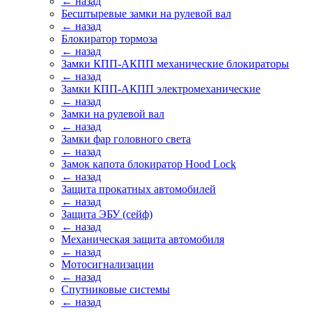
← назад
Бесштыревые замки на рулевой вал
← назад
Блокиратор тормоза
← назад
Замки КПП-АКПП механические блокираторы
← назад
Замки КПП-АКПП электромеханические
← назад
Замки на рулевой вал
← назад
Замки фар головного света
← назад
Замок капота блокиратор Hood Lock
← назад
Защита прокатных автомобилей
← назад
Защита ЭБУ (сейф)
← назад
Механическая защита автомобиля
← назад
Мотосигнализации
← назад
Спутниковые системы
← назад