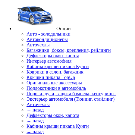
Опции
Авто - холодильники
Автокондиционеры
Авточехлы
Багажники, боксы, крепления, рейлинги
Дефлекторы окон, капота
Интерьер автомобиля
Кабины крыши пикапа Кунги
Коврики в салон, багажник
Крышки пикапа TopUp
Оригинальные аксессуары
Подлокотники в автомобиль
Пороги, дуги, защита бампера, кенгурины.
Экстерьер автомобиля (Тюнинг, стайлинг)
Авточехлы
← назад
Дефлекторы окон, капота
← назад
Кабины крыши пикапа Кунги
← назад