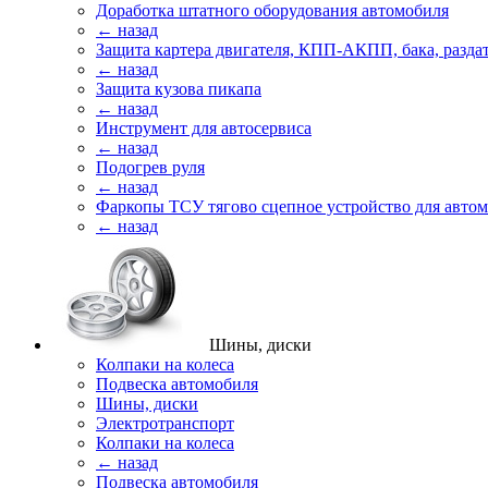
Доработка штатного оборудования автомобиля
← назад
Защита картера двигателя, КПП-АКПП, бака, разда
← назад
Защита кузова пикапа
← назад
Инструмент для автосервиса
← назад
Подогрев руля
← назад
Фаркопы ТСУ тягово сцепное устройство для авто
← назад
Шины, диски
Колпаки на колеса
Подвеска автомобиля
Шины, диски
Электротранспорт
Колпаки на колеса
← назад
Подвеска автомобиля