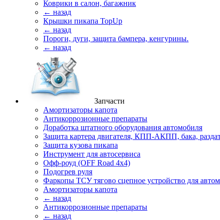
Коврики в салон, багажник
← назад
Крышки пикапа TopUp
← назад
Пороги, дуги, защита бампера, кенгурины.
← назад
Запчасти
Амортизаторы капота
Антикоррозионные препараты
Доработка штатного оборудования автомобиля
Защита картера двигателя, КПП-АКПП, бака, разда
Защита кузова пикапа
Инструмент для автосервиса
Офф-роуд (OFF Road 4x4)
Подогрев руля
Фаркопы ТСУ тягово сцепное устройство для авто
Амортизаторы капота
← назад
Антикоррозионные препараты
← назад