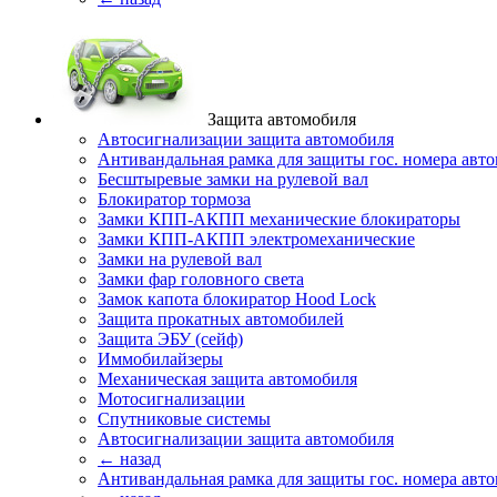
Защита автомобиля
Автосигнализации защита автомобиля
Антивандальная рамка для защиты гос. номера авт
Бесштыревые замки на рулевой вал
Блокиратор тормоза
Замки КПП-АКПП механические блокираторы
Замки КПП-АКПП электромеханические
Замки на рулевой вал
Замки фар головного света
Замок капота блокиратор Hood Lock
Защита прокатных автомобилей
Защита ЭБУ (сейф)
Иммобилайзеры
Механическая защита автомобиля
Мотосигнализации
Спутниковые системы
Автосигнализации защита автомобиля
← назад
Антивандальная рамка для защиты гос. номера авт