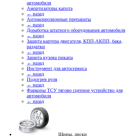
автомобиля
Амортизаторы капота
← назад
Антикоррозионные препараты
← назад
Доработка штатного оборудования автомобиля
← назад
Защита картера двигателя, КПП-АКПП, бака,
раздатки
← назад
Защита кузова пикапа
← назад
Инструмент для автосервиса
← назад
Подогрев руля
← назад
Фаркопы ТСУ тягово сцепное устройство для
автомобиля
← назад
Шины, диски