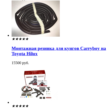
★
★
★
★
★
Монтажная резинка для кунгов Carryboy на
Toyota Hilux
15500 руб.
★
★
★
★
★