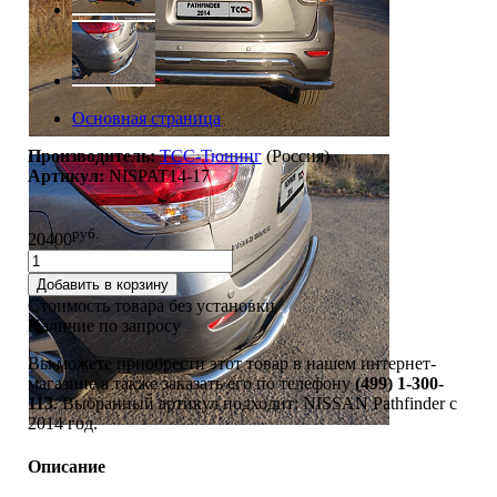
Основная страница
Производитель:
TCC-Тюнинг
(Россия)
Артикул:
NISPAT14-17
руб.
20400
Добавить в корзину
Стоимость товара без установки
Наличие по запросу
Вы можете приобрести этот товар в нашем интернет-
магазине а также заказать его по телефону
(499) 1-300-
113
. Выбранный артикул подходит: NISSAN Pathfinder c
2014 год.
Описание