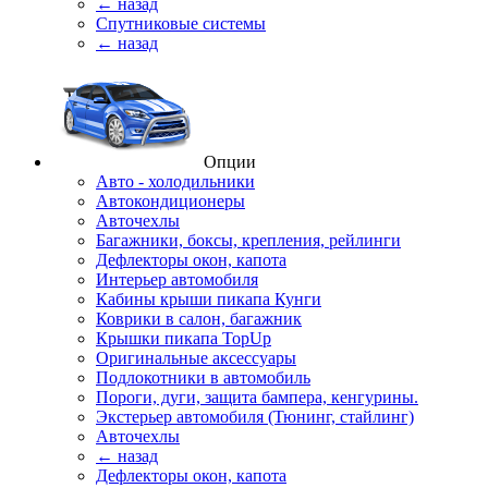
← назад
Спутниковые системы
← назад
Опции
Авто - холодильники
Автокондиционеры
Авточехлы
Багажники, боксы, крепления, рейлинги
Дефлекторы окон, капота
Интерьер автомобиля
Кабины крыши пикапа Кунги
Коврики в салон, багажник
Крышки пикапа TopUp
Оригинальные аксессуары
Подлокотники в автомобиль
Пороги, дуги, защита бампера, кенгурины.
Экстерьер автомобиля (Тюнинг, стайлинг)
Авточехлы
← назад
Дефлекторы окон, капота