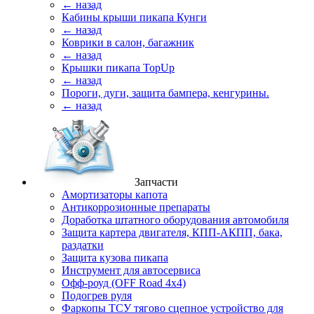
← назад
Кабины крыши пикапа Кунги
← назад
Коврики в салон, багажник
← назад
Крышки пикапа TopUp
← назад
Пороги, дуги, защита бампера, кенгурины.
← назад
Запчасти
Амортизаторы капота
Антикоррозионные препараты
Доработка штатного оборудования автомобиля
Защита картера двигателя, КПП-АКПП, бака,
раздатки
Защита кузова пикапа
Инструмент для автосервиса
Офф-роуд (OFF Road 4x4)
Подогрев руля
Фаркопы ТСУ тягово сцепное устройство для