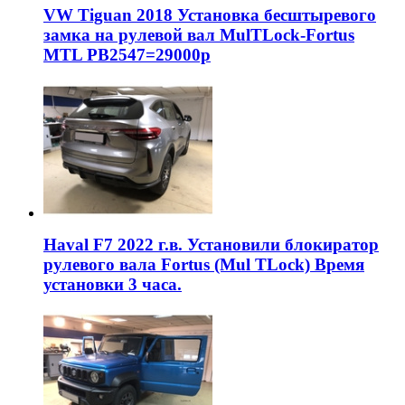
VW Tiguan 2018 Установка бесштыревого
замка на рулевой вал MulTLock-Fortus
MTL РВ2547=29000р
Haval F7 2022 г.в. Установили блокиратор
рулевого вала Fortus (Mul TLock) Время
установки 3 часа.