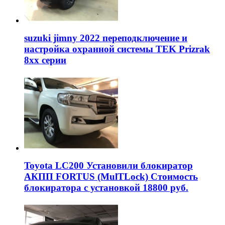
suzuki jimny 2022 переподключение и
настройка охранной системы TEK Prizrak
8xx серии
Toyota LC200 Установили блокиратор
АКПП FORTUS (MulTLock) Стоимость
блокиратора с установкой 18800 руб.