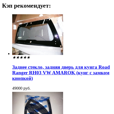
Кэп рекомендует:
★
★
★
★
★
Заднее стекло, задняя дверь для кунга Road
Ranger RH03 VW AMAROK (кунг с замком
кнопкой)
49000 руб.