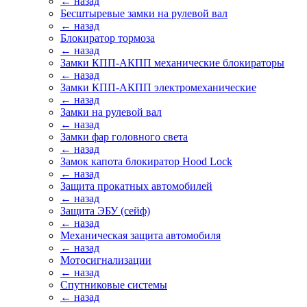
← назад
Бесштыревые замки на рулевой вал
← назад
Блокиратор тормоза
← назад
Замки КПП-АКПП механические блокираторы
← назад
Замки КПП-АКПП электромеханические
← назад
Замки на рулевой вал
← назад
Замки фар головного света
← назад
Замок капота блокиратор Hood Lock
← назад
Защита прокатных автомобилей
← назад
Защита ЭБУ (сейф)
← назад
Механическая защита автомобиля
← назад
Мотосигнализации
← назад
Спутниковые системы
← назад