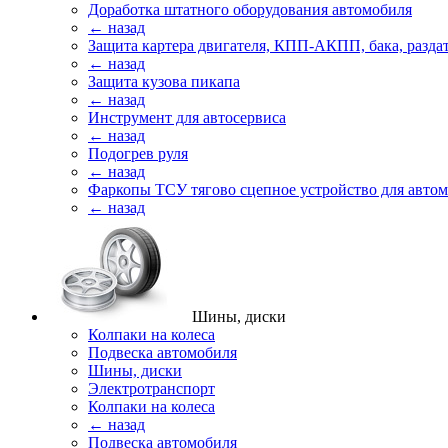
Доработка штатного оборудования автомобиля
← назад
Защита картера двигателя, КПП-АКПП, бака, разда
← назад
Защита кузова пикапа
← назад
Инструмент для автосервиса
← назад
Подогрев руля
← назад
Фаркопы ТСУ тягово сцепное устройство для авто
← назад
Шины, диски
Колпаки на колеса
Подвеска автомобиля
Шины, диски
Электротранспорт
Колпаки на колеса
← назад
Подвеска автомобиля