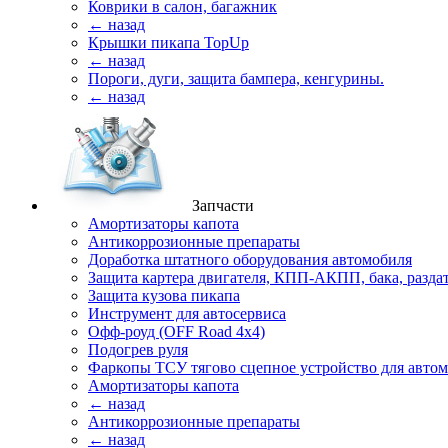
Коврики в салон, багажник
← назад
Крышки пикапа TopUp
← назад
Пороги, дуги, защита бампера, кенгурины.
← назад
Запчасти
Амортизаторы капота
Антикоррозионные препараты
Доработка штатного оборудования автомобиля
Защита картера двигателя, КПП-АКПП, бака, разда
Защита кузова пикапа
Инструмент для автосервиса
Офф-роуд (OFF Road 4x4)
Подогрев руля
Фаркопы ТСУ тягово сцепное устройство для авто
Амортизаторы капота
← назад
Антикоррозионные препараты
← назад