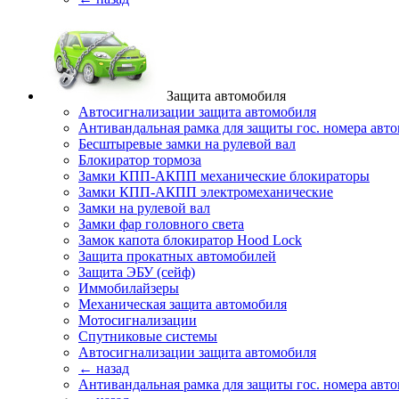
Защита автомобиля
Автосигнализации защита автомобиля
Антивандальная рамка для защиты гос. номера авт
Бесштыревые замки на рулевой вал
Блокиратор тормоза
Замки КПП-АКПП механические блокираторы
Замки КПП-АКПП электромеханические
Замки на рулевой вал
Замки фар головного света
Замок капота блокиратор Hood Lock
Защита прокатных автомобилей
Защита ЭБУ (сейф)
Иммобилайзеры
Механическая защита автомобиля
Мотосигнализации
Спутниковые системы
Автосигнализации защита автомобиля
← назад
Антивандальная рамка для защиты гос. номера авт