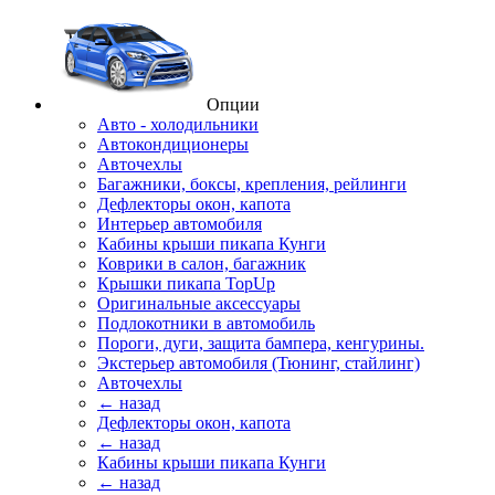
Опции
Авто - холодильники
Автокондиционеры
Авточехлы
Багажники, боксы, крепления, рейлинги
Дефлекторы окон, капота
Интерьер автомобиля
Кабины крыши пикапа Кунги
Коврики в салон, багажник
Крышки пикапа TopUp
Оригинальные аксессуары
Подлокотники в автомобиль
Пороги, дуги, защита бампера, кенгурины.
Экстерьер автомобиля (Тюнинг, стайлинг)
Авточехлы
← назад
Дефлекторы окон, капота
← назад
Кабины крыши пикапа Кунги
← назад