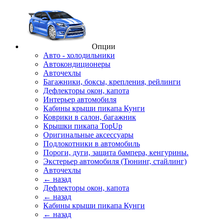
Опции
Авто - холодильники
Автокондиционеры
Авточехлы
Багажники, боксы, крепления, рейлинги
Дефлекторы окон, капота
Интерьер автомобиля
Кабины крыши пикапа Кунги
Коврики в салон, багажник
Крышки пикапа TopUp
Оригинальные аксессуары
Подлокотники в автомобиль
Пороги, дуги, защита бампера, кенгурины.
Экстерьер автомобиля (Тюнинг, стайлинг)
Авточехлы
← назад
Дефлекторы окон, капота
← назад
Кабины крыши пикапа Кунги
← назад