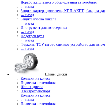
Доработка штатного оборудования автомобиля
← назад
Защита картера двигателя, КПП-АКПП, бака, разда
← назад
Защита кузова пикапа
← назад
Инструмент для автосервиса
← назад
Подогрев руля
← назад
Фаркопы ТСУ тягово сцепное устройство для авто
← назад
Шины, диски
Колпаки на колеса
Подвеска автомобиля
Шины, диски
Электротранспорт
Колпаки на колеса
← назад
Подвеска автомобиля