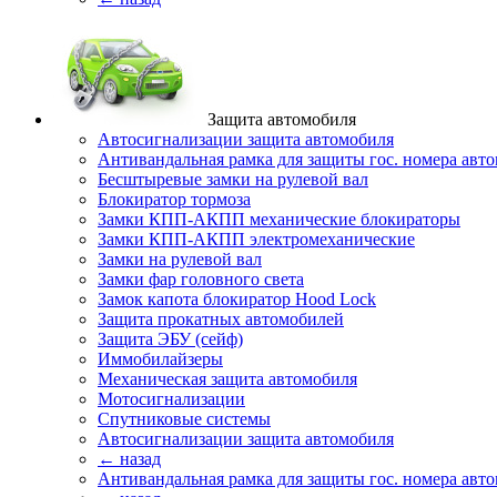
Защита автомобиля
Автосигнализации защита автомобиля
Антивандальная рамка для защиты гос. номера авт
Бесштыревые замки на рулевой вал
Блокиратор тормоза
Замки КПП-АКПП механические блокираторы
Замки КПП-АКПП электромеханические
Замки на рулевой вал
Замки фар головного света
Замок капота блокиратор Hood Lock
Защита прокатных автомобилей
Защита ЭБУ (сейф)
Иммобилайзеры
Механическая защита автомобиля
Мотосигнализации
Спутниковые системы
Автосигнализации защита автомобиля
← назад
Антивандальная рамка для защиты гос. номера авт