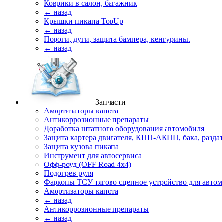
Коврики в салон, багажник
← назад
Крышки пикапа TopUp
← назад
Пороги, дуги, защита бампера, кенгурины.
← назад
Запчасти
Амортизаторы капота
Антикоррозионные препараты
Доработка штатного оборудования автомобиля
Защита картера двигателя, КПП-АКПП, бака, разда
Защита кузова пикапа
Инструмент для автосервиса
Офф-роуд (OFF Road 4x4)
Подогрев руля
Фаркопы ТСУ тягово сцепное устройство для авто
Амортизаторы капота
← назад
Антикоррозионные препараты
← назад