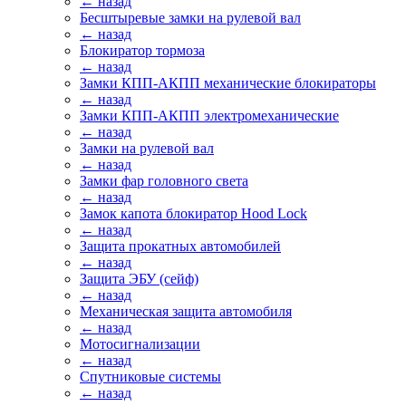
← назад
Бесштыревые замки на рулевой вал
← назад
Блокиратор тормоза
← назад
Замки КПП-АКПП механические блокираторы
← назад
Замки КПП-АКПП электромеханические
← назад
Замки на рулевой вал
← назад
Замки фар головного света
← назад
Замок капота блокиратор Hood Lock
← назад
Защита прокатных автомобилей
← назад
Защита ЭБУ (сейф)
← назад
Механическая защита автомобиля
← назад
Мотосигнализации
← назад
Спутниковые системы
← назад