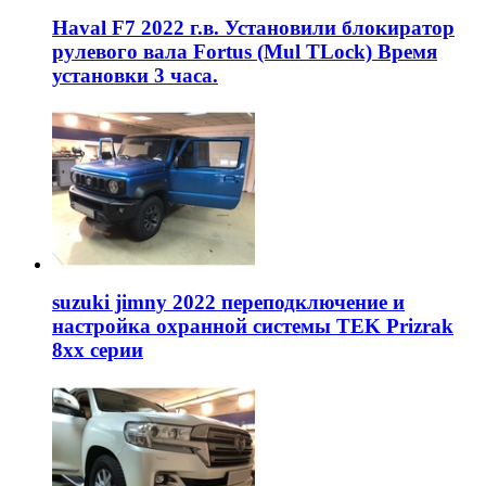
Haval F7 2022 г.в. Установили блокиратор
рулевого вала Fortus (Mul TLock) Время
установки 3 часа.
suzuki jimny 2022 переподключение и
настройка охранной системы TEK Prizrak
8xx серии