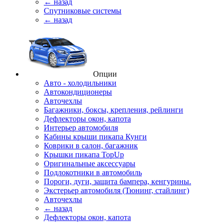
← назад
Спутниковые системы
← назад
Опции
Авто - холодильники
Автокондиционеры
Авточехлы
Багажники, боксы, крепления, рейлинги
Дефлекторы окон, капота
Интерьер автомобиля
Кабины крыши пикапа Кунги
Коврики в салон, багажник
Крышки пикапа TopUp
Оригинальные аксессуары
Подлокотники в автомобиль
Пороги, дуги, защита бампера, кенгурины.
Экстерьер автомобиля (Тюнинг, стайлинг)
Авточехлы
← назад
Дефлекторы окон, капота