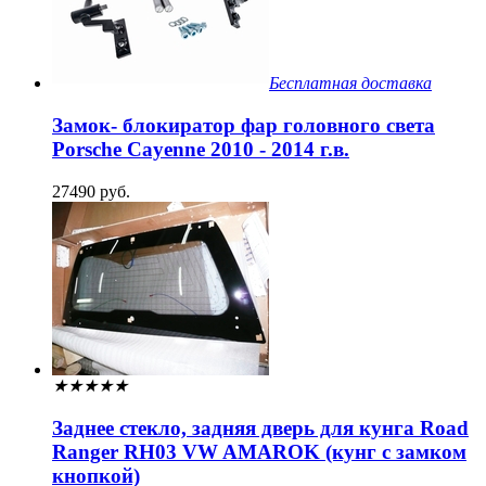
Бесплатная доставка
Замок- блокиратор фар головного света
Porsche Cayenne 2010 - 2014 г.в.
27490 руб.
★
★
★
★
★
Заднее стекло, задняя дверь для кунга Road
Ranger RH03 VW AMAROK (кунг с замком
кнопкой)