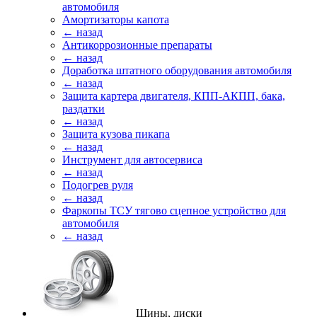
автомобиля
Амортизаторы капота
← назад
Антикоррозионные препараты
← назад
Доработка штатного оборудования автомобиля
← назад
Защита картера двигателя, КПП-АКПП, бака,
раздатки
← назад
Защита кузова пикапа
← назад
Инструмент для автосервиса
← назад
Подогрев руля
← назад
Фаркопы ТСУ тягово сцепное устройство для
автомобиля
← назад
Шины, диски