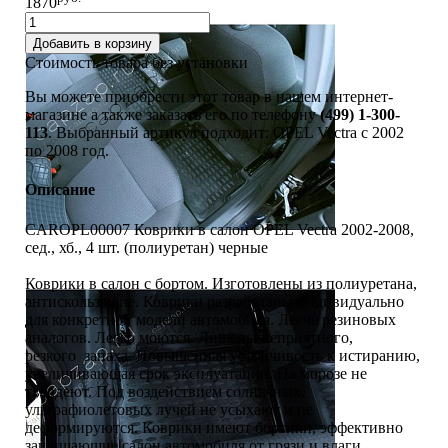
1870
Добавить в корзину
Стоимость товара без установки
Вы можете приобрести этот товар в нашем интернет-
магазине а также заказать его по телефону
(499) 1-300-
113
. Выбранный артикул подходит: OPEL Vectra c 2002
по 2008 год.
Описание
CAROPL00007 Коврики в салон OPEL Vectra 2002-2008,
сед., хб., 4 шт. (полиуретан) черные
Коврики в салон с бортом. Изготовлены из полиуретана,
антискользящие. Коврики разработаны индивидуально
для конкретной модели автомобиля. Легче резиновых
аналогов. Легко моются. Лишены неприятного,
резкого запаха. Повышенная устойчивость к истиранию,
увеличивающая срок эксплуатации. На морозе не
твердеют. Под воздействием солнечных,
ультрафиолетовых лучей не усыхают и не
деформируются. Коврики имеют бортики, эффективно
защищающие салон автомобиля от грязи и влаги.