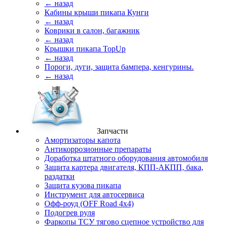
← назад
Кабины крыши пикапа Кунги
← назад
Коврики в салон, багажник
← назад
Крышки пикапа TopUp
← назад
Пороги, дуги, защита бампера, кенгурины.
← назад
Запчасти
Амортизаторы капота
Антикоррозионные препараты
Доработка штатного оборудования автомобиля
Защита картера двигателя, КПП-АКПП, бака,
раздатки
Защита кузова пикапа
Инструмент для автосервиса
Офф-роуд (OFF Road 4x4)
Подогрев руля
Фаркопы ТСУ тягово сцепное устройство для