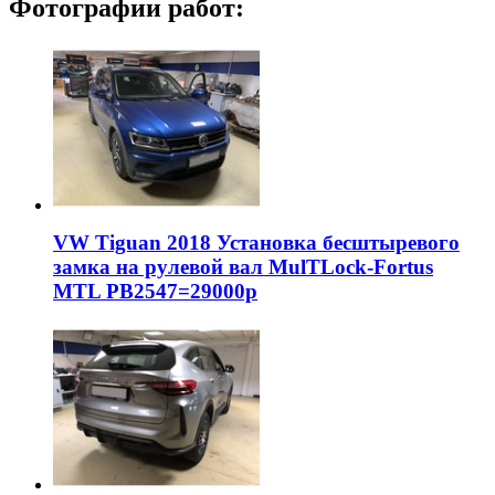
Фотографии работ:
VW Tiguan 2018 Установка бесштыревого
замка на рулевой вал MulTLock-Fortus
MTL РВ2547=29000р