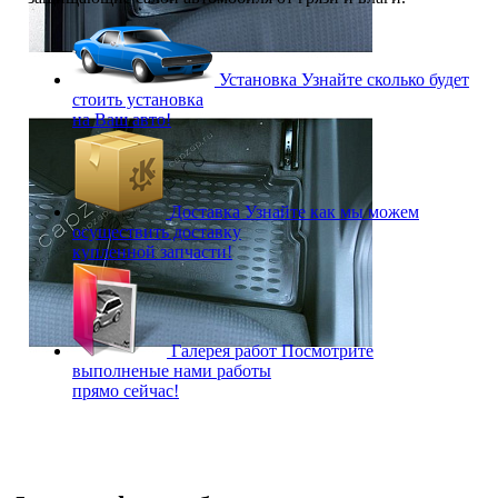
Установка
Узнайте сколько будет
стоить установка
на Ваш авто!
Доставка
Узнайте как мы можем
осуществить доставку
купленной запчасти!
Галерея работ
Посмотрите
выполненые нами работы
прямо сейчас!