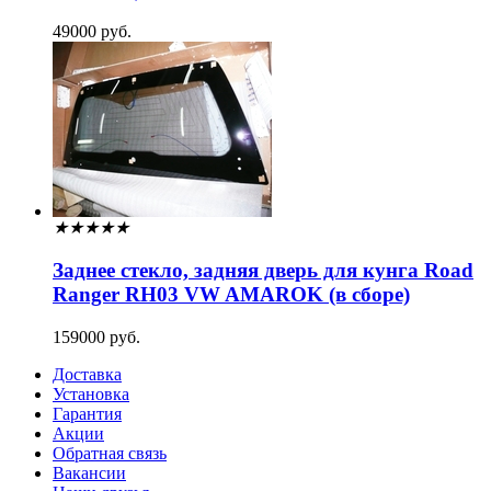
49000 руб.
★
★
★
★
★
Заднее стекло, задняя дверь для кунга Road
Ranger RH03 VW AMAROK (в сборе)
159000 руб.
Доставка
Установка
Гарантия
Акции
Обратная связь
Вакансии