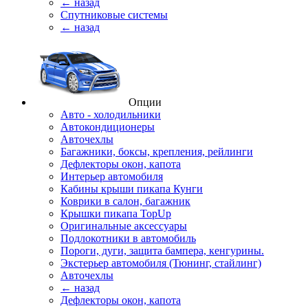
← назад
Спутниковые системы
← назад
Опции
Авто - холодильники
Автокондиционеры
Авточехлы
Багажники, боксы, крепления, рейлинги
Дефлекторы окон, капота
Интерьер автомобиля
Кабины крыши пикапа Кунги
Коврики в салон, багажник
Крышки пикапа TopUp
Оригинальные аксессуары
Подлокотники в автомобиль
Пороги, дуги, защита бампера, кенгурины.
Экстерьер автомобиля (Тюнинг, стайлинг)
Авточехлы
← назад
Дефлекторы окон, капота