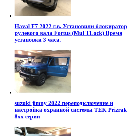
Haval F7 2022 г.в. Установили блокиратор
рулевого вала Fortus (Mul TLock) Время
установки 3 часа.
suzuki jimny 2022 переподключение и
настройка охранной системы TEK Prizrak
8xx серии