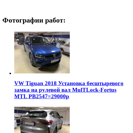
Фотографии работ:
VW Tiguan 2018 Установка бесштыревого
замка на рулевой вал MulTLock-Fortus
MTL РВ2547=29000р