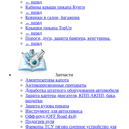
← назад
Кабины крыши пикапа Кунги
← назад
Коврики в салон, багажник
← назад
Крышки пикапа TopUp
← назад
Пороги, дуги, защита бампера, кенгурины.
← назад
Запчасти
Амортизаторы капота
Антикоррозионные препараты
Доработка штатного оборудования автомобиля
Защита картера двигателя, КПП-АКПП, бака,
раздатки
Защита кузова пикапа
Инструмент для автосервиса
Офф-роуд (OFF Road 4x4)
Подогрев руля
Фаркопы ТСУ тягово сцепное устройство для