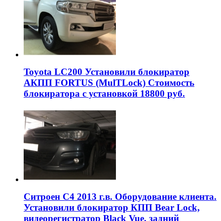
Toyota LC200 Установили блокиратор
АКПП FORTUS (MulTLock) Стоимость
блокиратора с установкой 18800 руб.
Ситроен С4 2013 г.в. Оборудование клиента.
Установили блокиратор КПП Bear Lock,
видеорегистратор Black Vue, задний