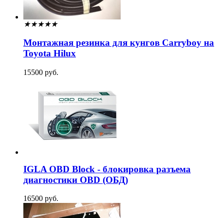
★
★
★
★
★
Монтажная резинка для кунгов Carryboy на
Toyota Hilux
15500 руб.
IGLA OBD Block - блокировка разъема
диагностики OBD (ОБД)
16500 руб.