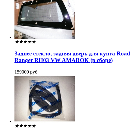
★
★
★
★
★
Заднее стекло, задняя дверь для кунга Road
Ranger RH03 VW AMAROK (в сборе)
159000 руб.
★
★
★
★
★