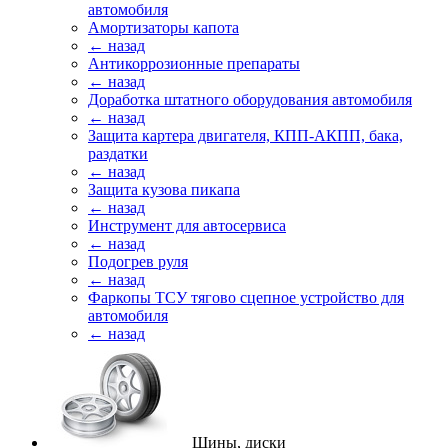
автомобиля
Амортизаторы капота
← назад
Антикоррозионные препараты
← назад
Доработка штатного оборудования автомобиля
← назад
Защита картера двигателя, КПП-АКПП, бака,
раздатки
← назад
Защита кузова пикапа
← назад
Инструмент для автосервиса
← назад
Подогрев руля
← назад
Фаркопы ТСУ тягово сцепное устройство для
автомобиля
← назад
Шины, диски