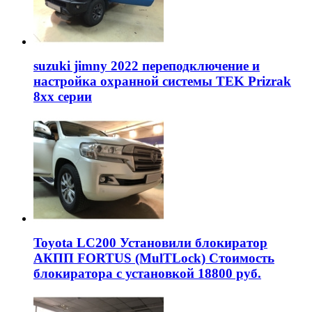
suzuki jimny 2022 переподключение и
настройка охранной системы TEK Prizrak
8xx серии
Toyota LC200 Установили блокиратор
АКПП FORTUS (MulTLock) Стоимость
блокиратора с установкой 18800 руб.