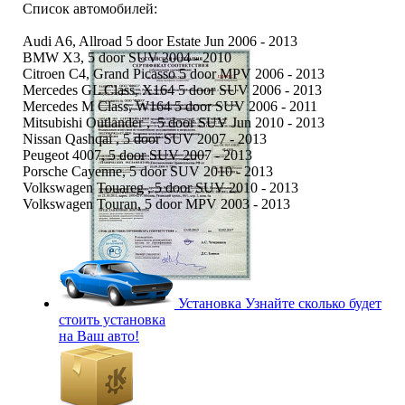
Список автомобилей:
Audi A6, Allroad 5 door Estate Jun 2006 - 2013
BMW X3, 5 door SUV 2004 - 2010
Citroen C4, Grand Picasso 5 door MPV 2006 - 2013
Mercedes GL Class, X164 5 door SUV 2006 - 2013
Mercedes M Class, W164 5 door SUV 2006 - 2011
Mitsubishi Outlander , 5 door SUV Jun 2010 - 2013
Nissan Qashqai , 5 door SUV 2007 - 2013
Peugeot 4007, 5 door SUV 2007 - 2013
Porsche Cayenne, 5 door SUV 2010 - 2013
Volkswagen Touareg , 5 door SUV 2010 - 2013
Volkswagen Touran, 5 door MPV 2003 - 2013
Установка
Узнайте сколько будет
стоить установка
на Ваш авто!