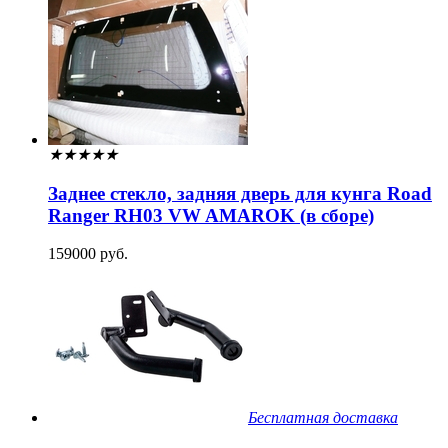
★
★
★
★
★
Заднее стекло, задняя дверь для кунга Road
Ranger RH03 VW AMAROK (в сборе)
159000 руб.
Бесплатная доставка