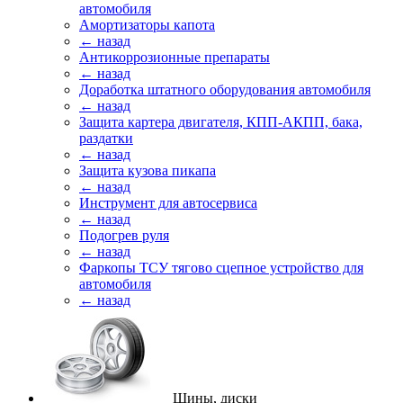
автомобиля
Амортизаторы капота
← назад
Антикоррозионные препараты
← назад
Доработка штатного оборудования автомобиля
← назад
Защита картера двигателя, КПП-АКПП, бака,
раздатки
← назад
Защита кузова пикапа
← назад
Инструмент для автосервиса
← назад
Подогрев руля
← назад
Фаркопы ТСУ тягово сцепное устройство для
автомобиля
← назад
Шины, диски