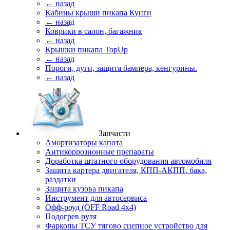
← назад
Кабины крыши пикапа Кунги
← назад
Коврики в салон, багажник
← назад
Крышки пикапа TopUp
← назад
Пороги, дуги, защита бампера, кенгурины.
← назад
Запчасти
Амортизаторы капота
Антикоррозионные препараты
Доработка штатного оборудования автомобиля
Защита картера двигателя, КПП-АКПП, бака,
раздатки
Защита кузова пикапа
Инструмент для автосервиса
Офф-роуд (OFF Road 4x4)
Подогрев руля
Фаркопы ТСУ тягово сцепное устройство для