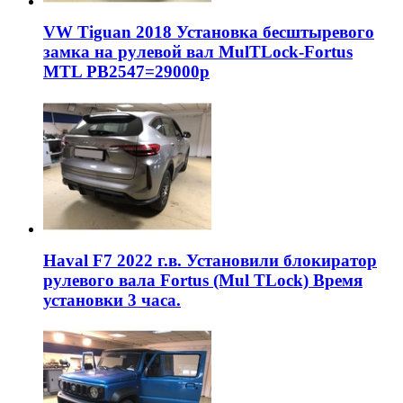
VW Tiguan 2018 Установка бесштыревого
замка на рулевой вал MulTLock-Fortus
MTL РВ2547=29000р
Haval F7 2022 г.в. Установили блокиратор
рулевого вала Fortus (Mul TLock) Время
установки 3 часа.