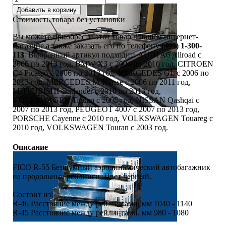
Добавить в корзину
Стоимость товара без установки
Вы можете приобрести этот товар в нашем интернет-
магазине а также заказать его по телефону
(499) 1-300-
113
. Выбранный артикул подходит: AUDI A6 Allroad c
2006 по 2013 год, BMW X3 c 2004 по 2010 год, CITROEN
С4 Picasso c 2006 по 2013 год, MERCEDES GL c 2006 по
2013 год, MERCEDES M-Klasse c 2006 по 2011 год,
MITSUBISHI Outlander c 2010 по 2013 год,
VOLKSWAGEN Tiguan c 2008 год, NISSAN Qashqai c
2007 по 2013 год, PEUGEOT 4007 c 2007 по 2013 год,
PORSCHE Cayenne c 2010 год, VOLKSWAGEN Touareg c
2010 год, VOLKSWAGEN Touran c 2003 год.
Описание
FICO R-55 Безшумный аэродинамический автобагажник
на продольные рейлинги. Цвет черный.
Состоит из:
R-46 Расстояние между рейлингами, мм 1040 - 1140
R-45 Расстояние между рейлингами, мм 980 - 1080