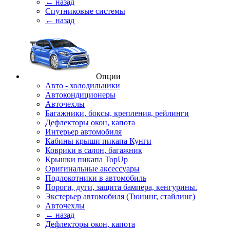
← назад
Спутниковые системы
← назад
Опции
Авто - холодильники
Автокондиционеры
Авточехлы
Багажники, боксы, крепления, рейлинги
Дефлекторы окон, капота
Интерьер автомобиля
Кабины крыши пикапа Кунги
Коврики в салон, багажник
Крышки пикапа TopUp
Оригинальные аксессуары
Подлокотники в автомобиль
Пороги, дуги, защита бампера, кенгурины.
Экстерьер автомобиля (Тюнинг, стайлинг)
Авточехлы
← назад
Дефлекторы окон, капота