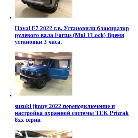
Haval F7 2022 г.в. Установили блокиратор
рулевого вала Fortus (Mul TLock) Время
установки 3 часа.
suzuki jimny 2022 переподключение и
настройка охранной системы TEK Prizrak
8xx серии