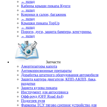
← назад
Кабины крыши пикапа Кунги
← назад
Коврики в салон, багажник
← назад
Крышки пикапа TopUp
← назад
Пороги, дуги, защита бампера, кенгурины.
← назад
Запчасти
Амортизаторы капота
Антикоррозионные препараты
Доработка штатного оборудования автомобиля
Защита картера двигателя, КПП-АКПП, бака,
раздатки
Защита кузова пикапа
Инструмент для автосервиса
Офф-роуд (OFF Road 4x4)
Подогрев руля
Фаркопы ТСУ тягово сцепное устройство для