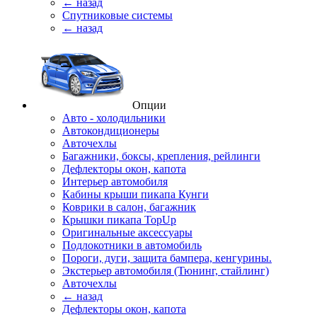
← назад
Спутниковые системы
← назад
Опции
Авто - холодильники
Автокондиционеры
Авточехлы
Багажники, боксы, крепления, рейлинги
Дефлекторы окон, капота
Интерьер автомобиля
Кабины крыши пикапа Кунги
Коврики в салон, багажник
Крышки пикапа TopUp
Оригинальные аксессуары
Подлокотники в автомобиль
Пороги, дуги, защита бампера, кенгурины.
Экстерьер автомобиля (Тюнинг, стайлинг)
Авточехлы
← назад
Дефлекторы окон, капота