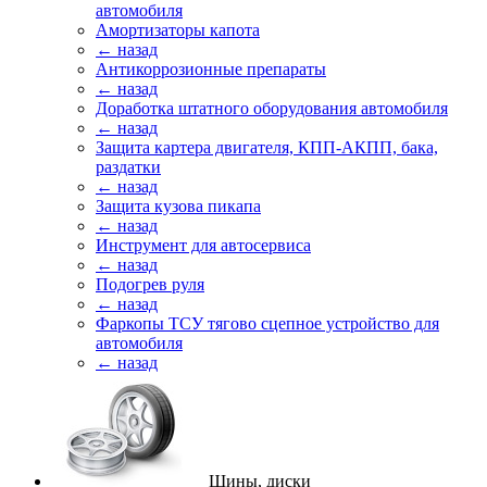
автомобиля
Амортизаторы капота
← назад
Антикоррозионные препараты
← назад
Доработка штатного оборудования автомобиля
← назад
Защита картера двигателя, КПП-АКПП, бака,
раздатки
← назад
Защита кузова пикапа
← назад
Инструмент для автосервиса
← назад
Подогрев руля
← назад
Фаркопы ТСУ тягово сцепное устройство для
автомобиля
← назад
Шины, диски