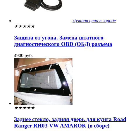
Лучшая цена в городе
★
★
★
★
★
Защита от угона. Замена штатного
диагностического OBD (ОБД) разъема
4900 руб.
★
★
★
★
★
Заднее стекло, задняя дверь для кунга Road
Ranger RH03 VW AMAROK (в сборе)