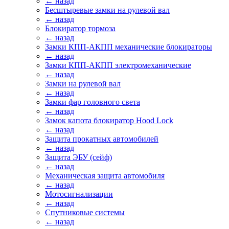
← назад
Бесштыревые замки на рулевой вал
← назад
Блокиратор тормоза
← назад
Замки КПП-АКПП механические блокираторы
← назад
Замки КПП-АКПП электромеханические
← назад
Замки на рулевой вал
← назад
Замки фар головного света
← назад
Замок капота блокиратор Hood Lock
← назад
Защита прокатных автомобилей
← назад
Защита ЭБУ (сейф)
← назад
Механическая защита автомобиля
← назад
Мотосигнализации
← назад
Спутниковые системы
← назад