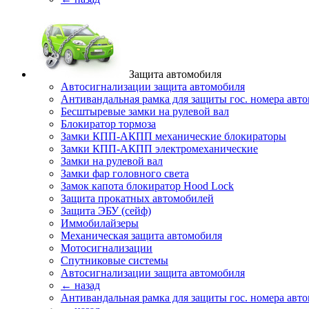
Защита автомобиля
Автосигнализации защита автомобиля
Антивандальная рамка для защиты гос. номера авт
Бесштыревые замки на рулевой вал
Блокиратор тормоза
Замки КПП-АКПП механические блокираторы
Замки КПП-АКПП электромеханические
Замки на рулевой вал
Замки фар головного света
Замок капота блокиратор Hood Lock
Защита прокатных автомобилей
Защита ЭБУ (сейф)
Иммобилайзеры
Механическая защита автомобиля
Мотосигнализации
Спутниковые системы
Автосигнализации защита автомобиля
← назад
Антивандальная рамка для защиты гос. номера авт