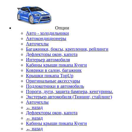
Опции
Авто - холодильники
Автокондиционеры
Авточехлы
Багажники, боксы, крепления, рейлинги
Дефлекторы окон, капота
Интерьер автомобиля
Кабины крыши пикапа Кунги
Коврики в салон, багажник
Крышки пикапа TopUp
Оригинальные аксессуары
Подлокотники в автомобиль
Пороги, дуги, защита бампера, кенгурины.
Экстерьер автомобиля (Тюнинг, стайлинг)
Авточехлы
← назад
Дефлекторы окон, капота
← назад
Кабины крыши пикапа Кунги
← назад