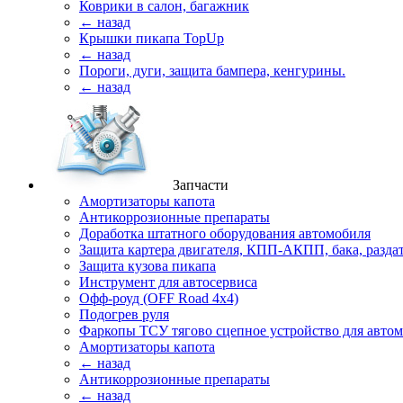
Коврики в салон, багажник
← назад
Крышки пикапа TopUp
← назад
Пороги, дуги, защита бампера, кенгурины.
← назад
Запчасти
Амортизаторы капота
Антикоррозионные препараты
Доработка штатного оборудования автомобиля
Защита картера двигателя, КПП-АКПП, бака, разда
Защита кузова пикапа
Инструмент для автосервиса
Офф-роуд (OFF Road 4x4)
Подогрев руля
Фаркопы ТСУ тягово сцепное устройство для авто
Амортизаторы капота
← назад
Антикоррозионные препараты
← назад