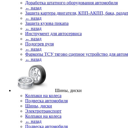
Доработка штатного оборудования автомобиля
← назад
Защита картера двигателя, КПП-АКПП, бака, разда
← назад
Защита кузова пикапа
← назад
Инструмент для автосервиса
← назад
Подогрев руля
← назад
Фаркопы ТСУ тягово сцепное устройство для авто
← назад
Шины, диски
Колпаки на колеса
Подвеска автомобиля
Шины, диски
Электротранспорт
Колпаки на колеса
← назад
Подвеска автомобиля