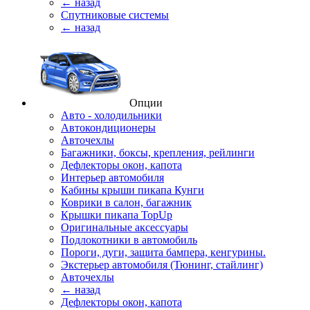
← назад
Спутниковые системы
← назад
Опции
Авто - холодильники
Автокондиционеры
Авточехлы
Багажники, боксы, крепления, рейлинги
Дефлекторы окон, капота
Интерьер автомобиля
Кабины крыши пикапа Кунги
Коврики в салон, багажник
Крышки пикапа TopUp
Оригинальные аксессуары
Подлокотники в автомобиль
Пороги, дуги, защита бампера, кенгурины.
Экстерьер автомобиля (Тюнинг, стайлинг)
Авточехлы
← назад
Дефлекторы окон, капота