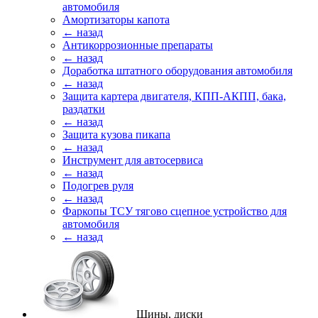
автомобиля
Амортизаторы капота
← назад
Антикоррозионные препараты
← назад
Доработка штатного оборудования автомобиля
← назад
Защита картера двигателя, КПП-АКПП, бака,
раздатки
← назад
Защита кузова пикапа
← назад
Инструмент для автосервиса
← назад
Подогрев руля
← назад
Фаркопы ТСУ тягово сцепное устройство для
автомобиля
← назад
Шины, диски