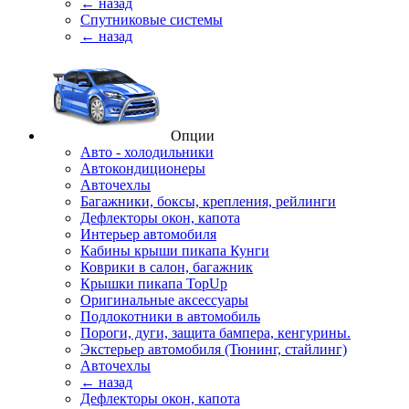
← назад
Спутниковые системы
← назад
Опции
Авто - холодильники
Автокондиционеры
Авточехлы
Багажники, боксы, крепления, рейлинги
Дефлекторы окон, капота
Интерьер автомобиля
Кабины крыши пикапа Кунги
Коврики в салон, багажник
Крышки пикапа TopUp
Оригинальные аксессуары
Подлокотники в автомобиль
Пороги, дуги, защита бампера, кенгурины.
Экстерьер автомобиля (Тюнинг, стайлинг)
Авточехлы
← назад
Дефлекторы окон, капота