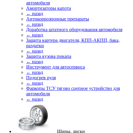
автомобиля
Амортизаторы капота
← назад
Антикоррозионные препараты
← назад
Доработка штатного оборудования автомобиля
← назад
Защита картера двигателя, КПП-АКПП, бака,
раздатки
← назад
Защита кузова пикапа
← назад
Инструмент для автосервиса
← назад
Подогрев руля
← назад
Фаркопы ТСУ тягово сцепное устройство для
автомобиля
← назад
Шины, диски