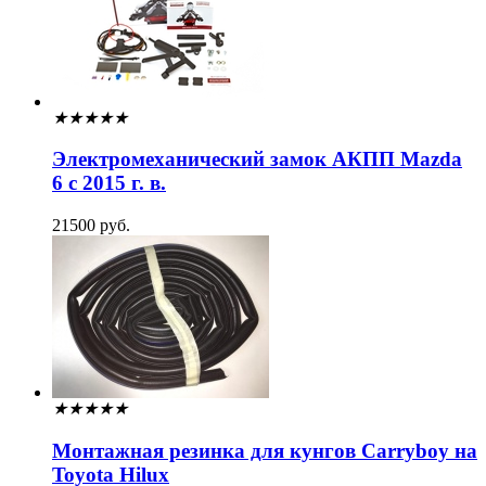
★
★
★
★
★
Электромеханический замок АКПП Mazda
6 с 2015 г. в.
21500 руб.
★
★
★
★
★
Монтажная резинка для кунгов Carryboy на
Toyota Hilux