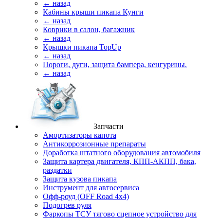
← назад
Кабины крыши пикапа Кунги
← назад
Коврики в салон, багажник
← назад
Крышки пикапа TopUp
← назад
Пороги, дуги, защита бампера, кенгурины.
← назад
Запчасти
Амортизаторы капота
Антикоррозионные препараты
Доработка штатного оборудования автомобиля
Защита картера двигателя, КПП-АКПП, бака,
раздатки
Защита кузова пикапа
Инструмент для автосервиса
Офф-роуд (OFF Road 4x4)
Подогрев руля
Фаркопы ТСУ тягово сцепное устройство для