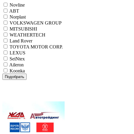
Novline
ABT
Norplast
VOLKSWAGEN GROUP
MITSUBISHI
WEATHERTECH
Land Rover
TOYOTA MOTOR CORP.
LEXUS
SeiNtex
Aileron
Koonka
Подобрать
Внимание! При одновременном заказе комплекта
автомобильных ковриков салона и коврика в багажник
NOVLINE, NORPLAST или SEINTEX
ДОСТАВКА БЕСПЛАТНО!