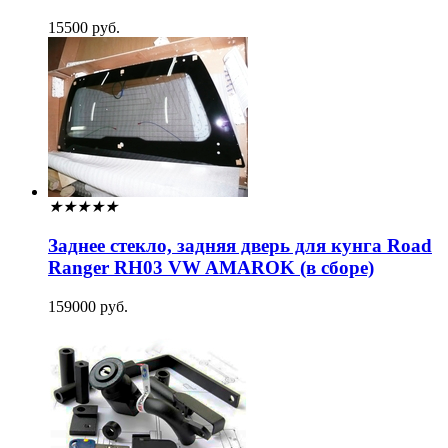
15500 руб.
★
★
★
★
★
Заднее стекло, задняя дверь для кунга Road
Ranger RH03 VW AMAROK (в сборе)
159000 руб.