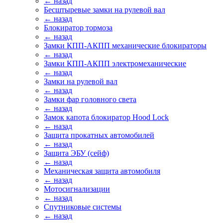
← назад
Бесштыревые замки на рулевой вал
← назад
Блокиратор тормоза
← назад
Замки КПП-АКПП механические блокираторы
← назад
Замки КПП-АКПП электромеханические
← назад
Замки на рулевой вал
← назад
Замки фар головного света
← назад
Замок капота блокиратор Hood Lock
← назад
Защита прокатных автомобилей
← назад
Защита ЭБУ (сейф)
← назад
Механическая защита автомобиля
← назад
Мотосигнализации
← назад
Спутниковые системы
← назад