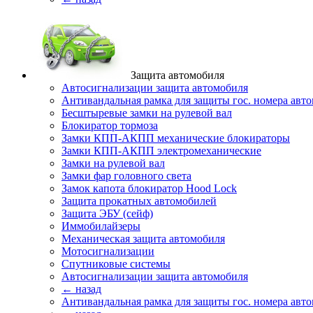
Защита автомобиля
Автосигнализации защита автомобиля
Антивандальная рамка для защиты гос. номера авт
Бесштыревые замки на рулевой вал
Блокиратор тормоза
Замки КПП-АКПП механические блокираторы
Замки КПП-АКПП электромеханические
Замки на рулевой вал
Замки фар головного света
Замок капота блокиратор Hood Lock
Защита прокатных автомобилей
Защита ЭБУ (сейф)
Иммобилайзеры
Механическая защита автомобиля
Мотосигнализации
Спутниковые системы
Автосигнализации защита автомобиля
← назад
Антивандальная рамка для защиты гос. номера авт