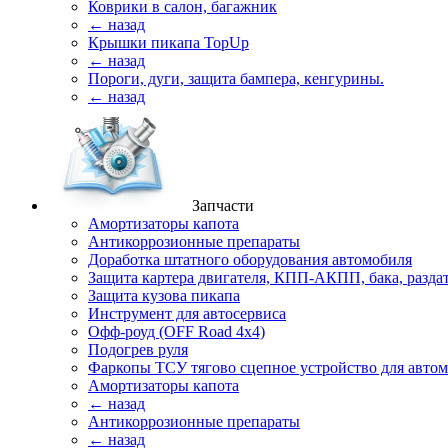
Коврики в салон, багажник
← назад
Крышки пикапа TopUp
← назад
Пороги, дуги, защита бампера, кенгурины.
← назад
Запчасти
Амортизаторы капота
Антикоррозионные препараты
Доработка штатного оборудования автомобиля
Защита картера двигателя, КПП-АКПП, бака, разда
Защита кузова пикапа
Инструмент для автосервиса
Офф-роуд (OFF Road 4x4)
Подогрев руля
Фаркопы ТСУ тягово сцепное устройство для авто
Амортизаторы капота
← назад
Антикоррозионные препараты
← назад