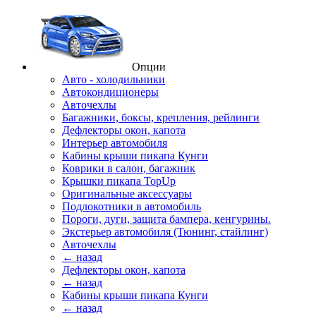
Опции
Авто - холодильники
Автокондиционеры
Авточехлы
Багажники, боксы, крепления, рейлинги
Дефлекторы окон, капота
Интерьер автомобиля
Кабины крыши пикапа Кунги
Коврики в салон, багажник
Крышки пикапа TopUp
Оригинальные аксессуары
Подлокотники в автомобиль
Пороги, дуги, защита бампера, кенгурины.
Экстерьер автомобиля (Тюнинг, стайлинг)
Авточехлы
← назад
Дефлекторы окон, капота
← назад
Кабины крыши пикапа Кунги
← назад