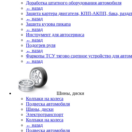
Доработка штатного оборудования автомобиля
← назад
Защита картера двигателя, КПП-АКПП, бака, разда
← назад
Защита кузова пикапа
← назад
Инструмент для автосервиса
← назад
Подогрев руля
← назад
Фаркопы ТСУ тягово сцепное устройство для авто
← назад
Шины, диски
Колпаки на колеса
Подвеска автомобиля
Шины, диски
Электротранспорт
Колпаки на колеса
← назад
Подвеска автомобиля