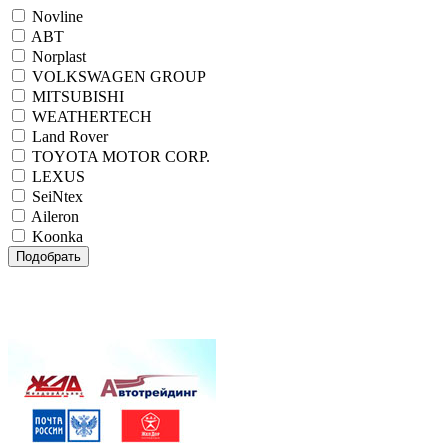
Novline
ABT
Norplast
VOLKSWAGEN GROUP
MITSUBISHI
WEATHERTECH
Land Rover
TOYOTA MOTOR CORP.
LEXUS
SeiNtex
Aileron
Koonka
Подобрать
Внимание! При одновременном заказе комплекта
автомобильных ковриков салона и коврика в багажник
NOVLINE, NORPLAST или SEINTEX
ДОСТАВКА БЕСПЛАТНО!