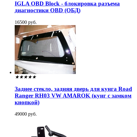
IGLA OBD Block - блокировка разъема
диагностики OBD (ОБД)
16500 руб.
★
★
★
★
★
Заднее стекло, задняя дверь для кунга Road
Ranger RH03 VW AMAROK (кунг с замком
кнопкой)
49000 руб.