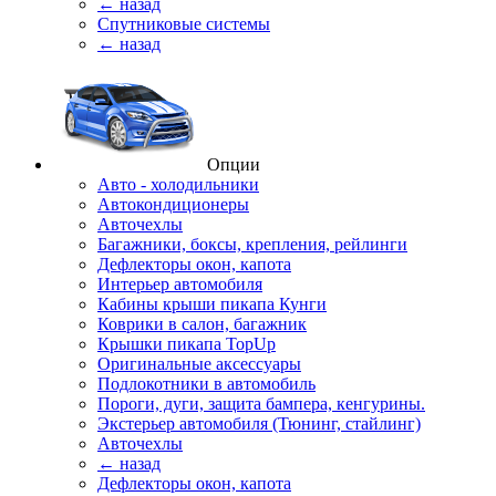
← назад
Спутниковые системы
← назад
Опции
Авто - холодильники
Автокондиционеры
Авточехлы
Багажники, боксы, крепления, рейлинги
Дефлекторы окон, капота
Интерьер автомобиля
Кабины крыши пикапа Кунги
Коврики в салон, багажник
Крышки пикапа TopUp
Оригинальные аксессуары
Подлокотники в автомобиль
Пороги, дуги, защита бампера, кенгурины.
Экстерьер автомобиля (Тюнинг, стайлинг)
Авточехлы
← назад
Дефлекторы окон, капота