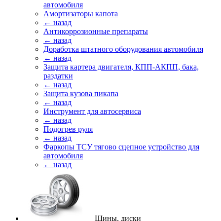
автомобиля
Амортизаторы капота
← назад
Антикоррозионные препараты
← назад
Доработка штатного оборудования автомобиля
← назад
Защита картера двигателя, КПП-АКПП, бака,
раздатки
← назад
Защита кузова пикапа
← назад
Инструмент для автосервиса
← назад
Подогрев руля
← назад
Фаркопы ТСУ тягово сцепное устройство для
автомобиля
← назад
Шины, диски