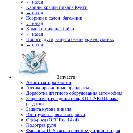
← назад
Кабины крыши пикапа Кунги
← назад
Коврики в салон, багажник
← назад
Крышки пикапа TopUp
← назад
Пороги, дуги, защита бампера, кенгурины.
← назад
Запчасти
Амортизаторы капота
Антикоррозионные препараты
Доработка штатного оборудования автомобиля
Защита картера двигателя, КПП-АКПП, бака,
раздатки
Защита кузова пикапа
Инструмент для автосервиса
Офф-роуд (OFF Road 4x4)
Подогрев руля
Фаркопы ТСУ тягово сцепное устройство для