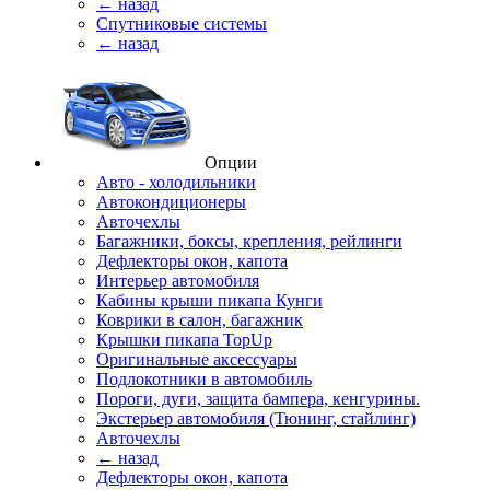
← назад
Спутниковые системы
← назад
Опции
Авто - холодильники
Автокондиционеры
Авточехлы
Багажники, боксы, крепления, рейлинги
Дефлекторы окон, капота
Интерьер автомобиля
Кабины крыши пикапа Кунги
Коврики в салон, багажник
Крышки пикапа TopUp
Оригинальные аксессуары
Подлокотники в автомобиль
Пороги, дуги, защита бампера, кенгурины.
Экстерьер автомобиля (Тюнинг, стайлинг)
Авточехлы
← назад
Дефлекторы окон, капота