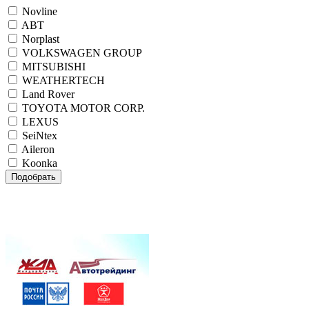
Novline
ABT
Norplast
VOLKSWAGEN GROUP
MITSUBISHI
WEATHERTECH
Land Rover
TOYOTA MOTOR CORP.
LEXUS
SeiNtex
Aileron
Koonka
Подобрать
Внимание! При одновременном заказе комплекта
автомобильных ковриков салона и коврика в багажник
NOVLINE, NORPLAST или SEINTEX
ДОСТАВКА БЕСПЛАТНО!