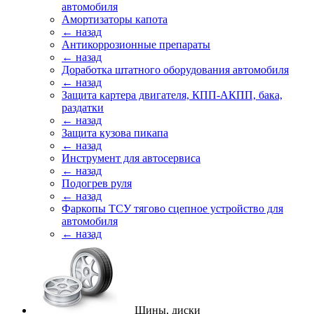
автомобиля
Амортизаторы капота
← назад
Антикоррозионные препараты
← назад
Доработка штатного оборудования автомобиля
← назад
Защита картера двигателя, КПП-АКПП, бака,
раздатки
← назад
Защита кузова пикапа
← назад
Инструмент для автосервиса
← назад
Подогрев руля
← назад
Фаркопы ТСУ тягово сцепное устройство для
автомобиля
← назад
Шины, диски