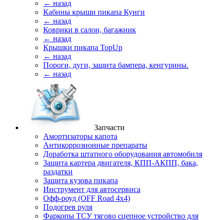
← назад
Кабины крыши пикапа Кунги
← назад
Коврики в салон, багажник
← назад
Крышки пикапа TopUp
← назад
Пороги, дуги, защита бампера, кенгурины.
← назад
Запчасти
Амортизаторы капота
Антикоррозионные препараты
Доработка штатного оборудования автомобиля
Защита картера двигателя, КПП-АКПП, бака,
раздатки
Защита кузова пикапа
Инструмент для автосервиса
Офф-роуд (OFF Road 4x4)
Подогрев руля
Фаркопы ТСУ тягово сцепное устройство для