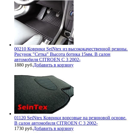
00210 Коврики SeiNtex из высококачественной резины.
Рисунок "Сетка" Высота ботика 15мм. В салон
автомобиля CITROEN С 3 2002-
1880 руб.
Добавить в корзину
01120 SeiNtex Коврики ворсовые на резиновой основе.
В салон автомобиля CITROEN С 3 2002-
1730 руб.
Добавить в корзину