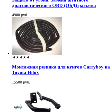
диагностического OBD (ОБД) разъема
4900 руб.
★
★
★
★
★
Монтажная резинка для кунгов Carryboy на
Toyota Hilux
15500 руб.