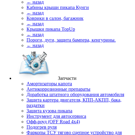
← назад
Кабины крыши пикапа Кунги
← назад
Коврики в салон, багажник
← назад
Крышки пикапа TopUp
← назад
Пороги, дуги, защита бампера, кенгурины.
← назад
Запчасти
Амортизаторы капота
Антикоррозионные препараты
Доработка штатного оборудования автомобиля
Защита картера двигателя, КПП-АКПП, бака,
раздатки
Защита кузова пикапа
Инструмент для автосервиса
Офф-роуд (OFF Road 4x4)
Подогрев руля
Фаркопы ТСУ тягово сцепное устройство для