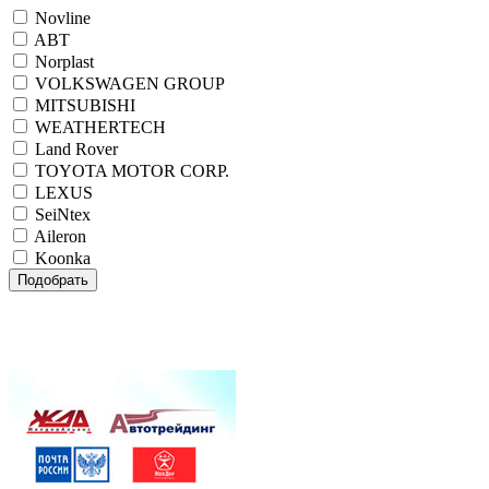
Novline
ABT
Norplast
VOLKSWAGEN GROUP
MITSUBISHI
WEATHERTECH
Land Rover
TOYOTA MOTOR CORP.
LEXUS
SeiNtex
Aileron
Koonka
Подобрать
Внимание! При одновременном заказе комплекта
автомобильных ковриков салона и коврика в багажник
NOVLINE, NORPLAST или SEINTEX
ДОСТАВКА БЕСПЛАТНО!