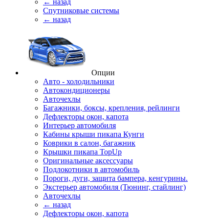
← назад
Спутниковые системы
← назад
Опции
Авто - холодильники
Автокондиционеры
Авточехлы
Багажники, боксы, крепления, рейлинги
Дефлекторы окон, капота
Интерьер автомобиля
Кабины крыши пикапа Кунги
Коврики в салон, багажник
Крышки пикапа TopUp
Оригинальные аксессуары
Подлокотники в автомобиль
Пороги, дуги, защита бампера, кенгурины.
Экстерьер автомобиля (Тюнинг, стайлинг)
Авточехлы
← назад
Дефлекторы окон, капота