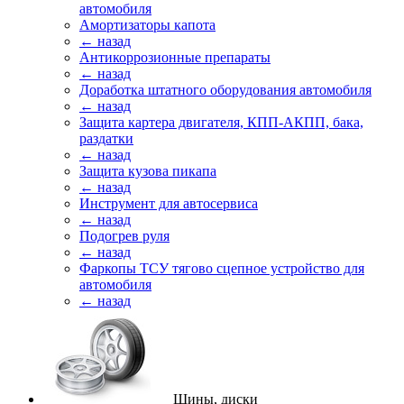
автомобиля
Амортизаторы капота
← назад
Антикоррозионные препараты
← назад
Доработка штатного оборудования автомобиля
← назад
Защита картера двигателя, КПП-АКПП, бака,
раздатки
← назад
Защита кузова пикапа
← назад
Инструмент для автосервиса
← назад
Подогрев руля
← назад
Фаркопы ТСУ тягово сцепное устройство для
автомобиля
← назад
Шины, диски