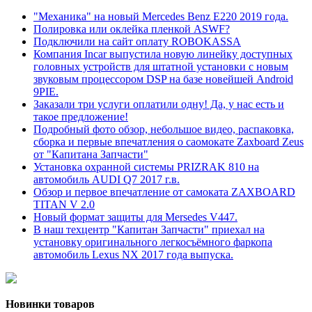
"Механика" на новый Mercedes Benz E220 2019 года.
Полировка или оклейка пленкой ASWF?
Подключили на сайт оплату ROBOKASSA
Компания Incar выпустила новую линейку доступных
головных устройств для штатной установки с новым
звуковым процессором DSP на базе новейшей Android
9PIE.
Заказали три услуги оплатили одну! Да, у нас есть и
такое предложение!
Подробный фото обзор, небольшое видео, распаковка,
сборка и первые впечатления о саомокате Zaxboard Zeus
от "Капитана Запчасти"
Установка охранной системы PRIZRAK 810 на
автомобиль AUDI Q7 2017 г.в.
Обзор и первое впечатление от самоката ZAXBOARD
TITAN V 2.0
Новый формат защиты для Mersedes V447.
В наш техцентр "Капитан Запчасти" приехал на
установку оригинального легкосъёмного фаркопа
автомобиль Lexus NX 2017 года выпуска.
Новинки товаров