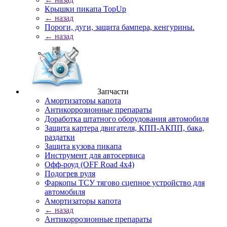
Крышки пикапа TopUp
← назад
Пороги, дуги, защита бампера, кенгурины.
← назад
Запчасти
Амортизаторы капота
Антикоррозионные препараты
Доработка штатного оборудования автомобиля
Защита картера двигателя, КПП-АКПП, бака,
раздатки
Защита кузова пикапа
Инструмент для автосервиса
Офф-роуд (OFF Road 4x4)
Подогрев руля
Фаркопы ТСУ тягово сцепное устройство для
автомобиля
Амортизаторы капота
← назад
Антикоррозионные препараты