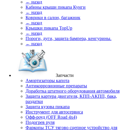
← назад
Кабины крыши пикапа Кунги
← назад
Коврики в салон, багажник
← назад
Крышки пикапа TopUp
← назад
Пороги, дуги, защита бампера, кенгурины.
← назад
Запчасти
Амортизаторы капота
Антикоррозионные препараты
Доработка штатного оборудования автомобиля
Защита картера двигателя, КПП-АКПП, бака,
раздатки
Защита кузова пикапа
Инструмент для автосервиса
Офф-роуд (OFF Road 4x4)
Подогрев руля
Фаркопы ТСУ тягово сцепное устройство для