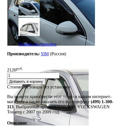
Основная страница
Производитель:
SIM
(Россия)
руб.
2126
Добавить в корзину
Стоимость товара без установки
Вы можете приобрести этот товар в нашем интернет-
магазине а также заказать его по телефону
(499) 1-300-
113
. Выбранный артикул подходит: VOLKSWAGEN
Touareg c 2007 по 2009 год.
Описание