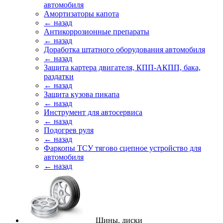
автомобиля
Амортизаторы капота
← назад
Антикоррозионные препараты
← назад
Доработка штатного оборудования автомобиля
← назад
Защита картера двигателя, КПП-АКПП, бака,
раздатки
← назад
Защита кузова пикапа
← назад
Инструмент для автосервиса
← назад
Подогрев руля
← назад
Фаркопы ТСУ тягово сцепное устройство для
автомобиля
← назад
Шины, диски