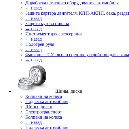
Доработка штатного оборудования автомобиля
← назад
Защита картера двигателя, КПП-АКПП, бака, разда
← назад
Защита кузова пикапа
← назад
Инструмент для автосервиса
← назад
Подогрев руля
← назад
Фаркопы ТСУ тягово сцепное устройство для авто
← назад
Шины, диски
Колпаки на колеса
Подвеска автомобиля
Шины, диски
Электротранспорт
Колпаки на колеса
← назад
Подвеска автомобиля