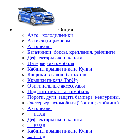
Опции
Авто - холодильники
Автокондиционеры
Авточехлы
Багажники, боксы, крепления, рейлинги
Дефлекторы окон, капота
Интерьер автомобиля
Кабины крыши пикапа Кунги
Коврики в салон, багажник
Крышки пикапа TopUp
Оригинальные аксессуары
Подлокотники в автомобиль
Пороги, дуги, защита бампера, кенгурины.
Экстерьер автомобиля (Тюнинг, стайлинг)
Авточехлы
← назад
Дефлекторы окон, капота
← назад
Кабины крыши пикапа Кунги
← назад