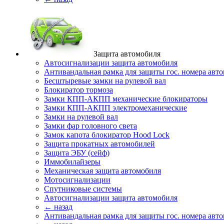
Защита автомобиля
Автосигнализации защита автомобиля
Антивандальная рамка для защиты гос. номера авт
Бесштыревые замки на рулевой вал
Блокиратор тормоза
Замки КПП-АКПП механические блокираторы
Замки КПП-АКПП электромеханические
Замки на рулевой вал
Замки фар головного света
Замок капота блокиратор Hood Lock
Защита прокатных автомобилей
Защита ЭБУ (сейф)
Иммобилайзеры
Механическая защита автомобиля
Мотосигнализации
Спутниковые системы
Автосигнализации защита автомобиля
← назад
Антивандальная рамка для защиты гос. номера авт