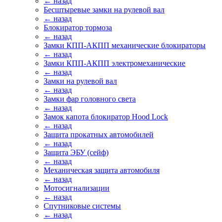
← назад
Бесштыревые замки на рулевой вал
← назад
Блокиратор тормоза
← назад
Замки КПП-АКПП механические блокираторы
← назад
Замки КПП-АКПП электромеханические
← назад
Замки на рулевой вал
← назад
Замки фар головного света
← назад
Замок капота блокиратор Hood Lock
← назад
Защита прокатных автомобилей
← назад
Защита ЭБУ (сейф)
← назад
Механическая защита автомобиля
← назад
Мотосигнализации
← назад
Спутниковые системы
← назад