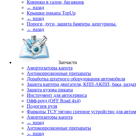
Коврики в салон, багажник
← назад
Крышки пикапа TopUp
← назад
Пороги, дуги, защита бампера, кенгурины.
← назад
Запчасти
Амортизаторы капота
Антикоррозионные препараты
Доработка штатного оборудования автомобиля
Защита картера двигателя, КПП-АКПП, бака, разда
Защита кузова пикапа
Инструмент для автосервиса
Офф-роуд (OFF Road 4x4)
Подогрев руля
Фаркопы ТСУ тягово сцепное устройство для авто
Амортизаторы капота
← назад
Антикоррозионные препараты
← назад