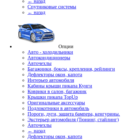
← назад
Спутниковые системы
← назад
Опции
Авто - холодильники
Автокондиционеры
Авточехлы
Багажники, боксы, крепления, рейлинги
Дефлекторы окон, капота
Интерьер автомобиля
Кабины крыши пикапа Кунги
Коврики в салон, багажник
Крышки пикапа TopUp
Оригинальные аксессуары
Подлокотники в автомобиль
Пороги, дуги, защита бампера, кенгурины.
Экстерьер автомобиля (Тюнинг, стайлинг)
Авточехлы
← назад
Дефлекторы окон, капота