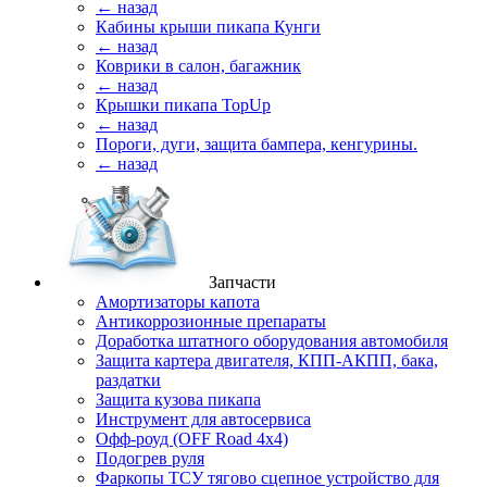
← назад
Кабины крыши пикапа Кунги
← назад
Коврики в салон, багажник
← назад
Крышки пикапа TopUp
← назад
Пороги, дуги, защита бампера, кенгурины.
← назад
Запчасти
Амортизаторы капота
Антикоррозионные препараты
Доработка штатного оборудования автомобиля
Защита картера двигателя, КПП-АКПП, бака,
раздатки
Защита кузова пикапа
Инструмент для автосервиса
Офф-роуд (OFF Road 4x4)
Подогрев руля
Фаркопы ТСУ тягово сцепное устройство для