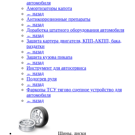
автомобиля
Амортизаторы капота
← назад
Антикоррозионные препараты
← назад
Доработка штатного оборудования автомобиля
← назад
Защита картера двигателя, КПП-АКПП, бака,
раздатки
← назад
Защита кузова пикапа
← назад
Инструмент для автосервиса
← назад
Подогрев руля
← назад
Фаркопы ТСУ тягово сцепное устройство для
автомобиля
← назад
Шины, диски