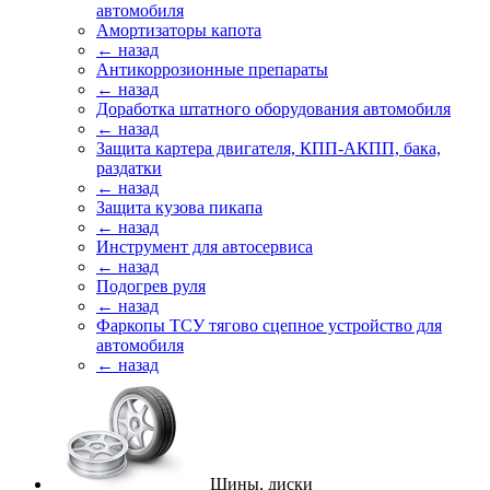
автомобиля
Амортизаторы капота
← назад
Антикоррозионные препараты
← назад
Доработка штатного оборудования автомобиля
← назад
Защита картера двигателя, КПП-АКПП, бака,
раздатки
← назад
Защита кузова пикапа
← назад
Инструмент для автосервиса
← назад
Подогрев руля
← назад
Фаркопы ТСУ тягово сцепное устройство для
автомобиля
← назад
Шины, диски