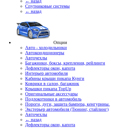
← назад
Спутниковые системы
← назад
Опции
Авто - холодильники
Автокондиционеры
Авточехлы
Багажники, боксы, крепления, рейлинги
Дефлекторы окон, капота
Интерьер автомобиля
Кабины крыши пикапа Кунги
Коврики в салон, багажник
Крышки пикапа TopUp
Оригинальные аксессуары
Подлокотники в автомобиль
Пороги, дуги, защита бампера, кенгурины.
Экстерьер автомобиля (Тюнинг, стайлинг)
Авточехлы
← назад
Дефлекторы окон, капота