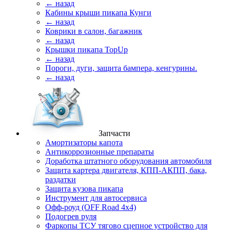
← назад
Кабины крыши пикапа Кунги
← назад
Коврики в салон, багажник
← назад
Крышки пикапа TopUp
← назад
Пороги, дуги, защита бампера, кенгурины.
← назад
Запчасти
Амортизаторы капота
Антикоррозионные препараты
Доработка штатного оборудования автомобиля
Защита картера двигателя, КПП-АКПП, бака,
раздатки
Защита кузова пикапа
Инструмент для автосервиса
Офф-роуд (OFF Road 4x4)
Подогрев руля
Фаркопы ТСУ тягово сцепное устройство для