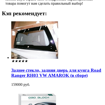
товара помогут вам сделать правильный выбор!
Кэп рекомендует:
★
★
★
★
★
Заднее стекло, задняя дверь для кунга Road
Ranger RH03 VW AMAROK (в сборе)
159000 руб.