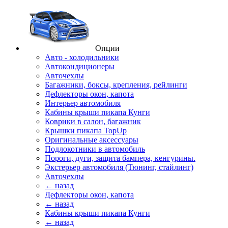
Опции
Авто - холодильники
Автокондиционеры
Авточехлы
Багажники, боксы, крепления, рейлинги
Дефлекторы окон, капота
Интерьер автомобиля
Кабины крыши пикапа Кунги
Коврики в салон, багажник
Крышки пикапа TopUp
Оригинальные аксессуары
Подлокотники в автомобиль
Пороги, дуги, защита бампера, кенгурины.
Экстерьер автомобиля (Тюнинг, стайлинг)
Авточехлы
← назад
Дефлекторы окон, капота
← назад
Кабины крыши пикапа Кунги
← назад