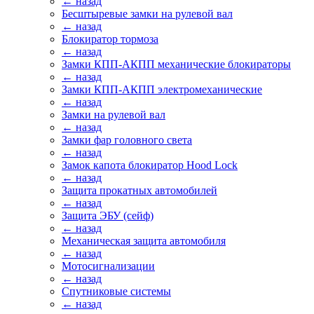
← назад
Бесштыревые замки на рулевой вал
← назад
Блокиратор тормоза
← назад
Замки КПП-АКПП механические блокираторы
← назад
Замки КПП-АКПП электромеханические
← назад
Замки на рулевой вал
← назад
Замки фар головного света
← назад
Замок капота блокиратор Hood Lock
← назад
Защита прокатных автомобилей
← назад
Защита ЭБУ (сейф)
← назад
Механическая защита автомобиля
← назад
Мотосигнализации
← назад
Спутниковые системы
← назад