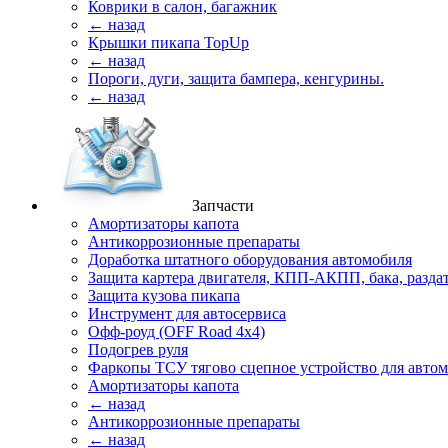
Коврики в салон, багажник
← назад
Крышки пикапа TopUp
← назад
Пороги, дуги, защита бампера, кенгурины.
← назад
Запчасти
Амортизаторы капота
Антикоррозионные препараты
Доработка штатного оборудования автомобиля
Защита картера двигателя, КПП-АКПП, бака, разда
Защита кузова пикапа
Инструмент для автосервиса
Офф-роуд (OFF Road 4x4)
Подогрев руля
Фаркопы ТСУ тягово сцепное устройство для авто
Амортизаторы капота
← назад
Антикоррозионные препараты
← назад