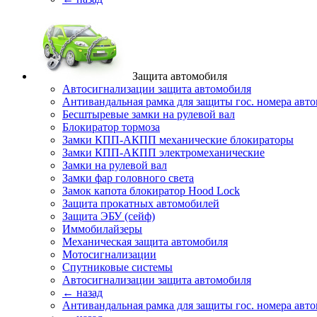
Защита автомобиля
Автосигнализации защита автомобиля
Антивандальная рамка для защиты гос. номера авт
Бесштыревые замки на рулевой вал
Блокиратор тормоза
Замки КПП-АКПП механические блокираторы
Замки КПП-АКПП электромеханические
Замки на рулевой вал
Замки фар головного света
Замок капота блокиратор Hood Lock
Защита прокатных автомобилей
Защита ЭБУ (сейф)
Иммобилайзеры
Механическая защита автомобиля
Мотосигнализации
Спутниковые системы
Автосигнализации защита автомобиля
← назад
Антивандальная рамка для защиты гос. номера авт