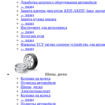
Доработка штатного оборудования автомобиля
← назад
Защита картера двигателя, КПП-АКПП, бака, разда
← назад
Защита кузова пикапа
← назад
Инструмент для автосервиса
← назад
Подогрев руля
← назад
Фаркопы ТСУ тягово сцепное устройство для авто
← назад
Шины, диски
Колпаки на колеса
Подвеска автомобиля
Шины, диски
Электротранспорт
Колпаки на колеса
← назад
Подвеска автомобиля