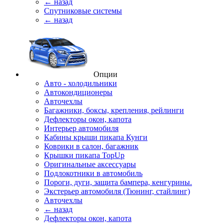
← назад
Спутниковые системы
← назад
Опции
Авто - холодильники
Автокондиционеры
Авточехлы
Багажники, боксы, крепления, рейлинги
Дефлекторы окон, капота
Интерьер автомобиля
Кабины крыши пикапа Кунги
Коврики в салон, багажник
Крышки пикапа TopUp
Оригинальные аксессуары
Подлокотники в автомобиль
Пороги, дуги, защита бампера, кенгурины.
Экстерьер автомобиля (Тюнинг, стайлинг)
Авточехлы
← назад
Дефлекторы окон, капота