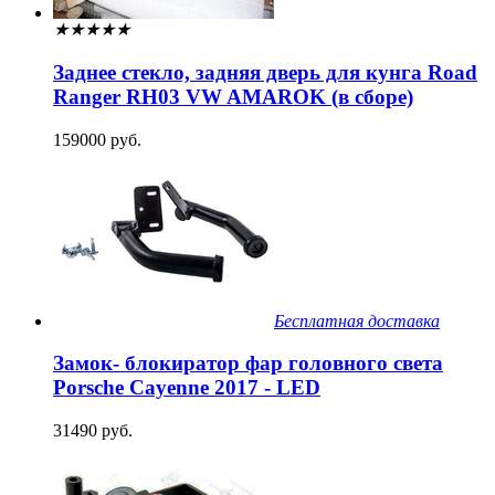
★
★
★
★
★
Заднее стекло, задняя дверь для кунга Road
Ranger RH03 VW AMAROK (в сборе)
159000 руб.
Бесплатная доставка
Замок- блокиратор фар головного света
Porsche Cayenne 2017 - LED
31490 руб.