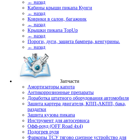
← назад
Кабины крыши пикапа Кунги
← назад
Коврики в салон, багажник
← назад
Крышки пикапа TopUp
← назад
Пороги, дуги, защита бампера, кенгурины.
← назад
Запчасти
Амортизаторы капота
Антикоррозионные препараты
Доработка штатного оборудования автомобиля
Защита картера двигателя, КПП-АКПП, бака,
раздатки
Защита кузова пикапа
Инструмент для автосервиса
Офф-роуд (OFF Road 4x4)
Подогрев руля
Фаркопы ТСУ тягово сцепное устройство для