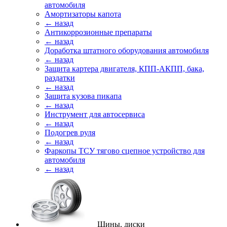
автомобиля
Амортизаторы капота
← назад
Антикоррозионные препараты
← назад
Доработка штатного оборудования автомобиля
← назад
Защита картера двигателя, КПП-АКПП, бака,
раздатки
← назад
Защита кузова пикапа
← назад
Инструмент для автосервиса
← назад
Подогрев руля
← назад
Фаркопы ТСУ тягово сцепное устройство для
автомобиля
← назад
Шины, диски