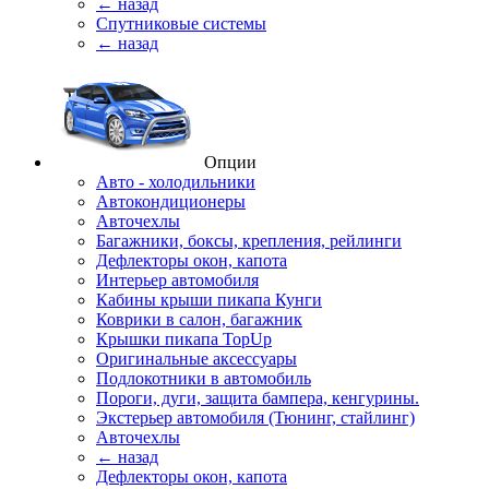
← назад
Спутниковые системы
← назад
Опции
Авто - холодильники
Автокондиционеры
Авточехлы
Багажники, боксы, крепления, рейлинги
Дефлекторы окон, капота
Интерьер автомобиля
Кабины крыши пикапа Кунги
Коврики в салон, багажник
Крышки пикапа TopUp
Оригинальные аксессуары
Подлокотники в автомобиль
Пороги, дуги, защита бампера, кенгурины.
Экстерьер автомобиля (Тюнинг, стайлинг)
Авточехлы
← назад
Дефлекторы окон, капота