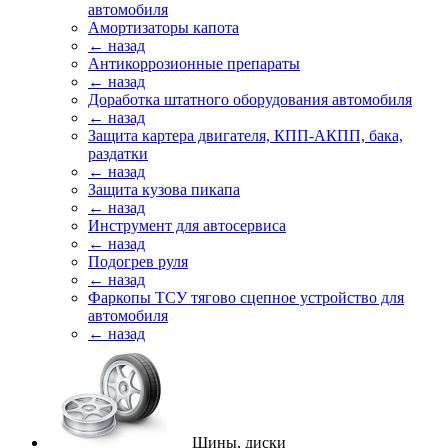
автомобиля
Амортизаторы капота
← назад
Антикоррозионные препараты
← назад
Доработка штатного оборудования автомобиля
← назад
Защита картера двигателя, КПП-АКПП, бака,
раздатки
← назад
Защита кузова пикапа
← назад
Инструмент для автосервиса
← назад
Подогрев руля
← назад
Фаркопы ТСУ тягово сцепное устройство для
автомобиля
← назад
Шины, диски