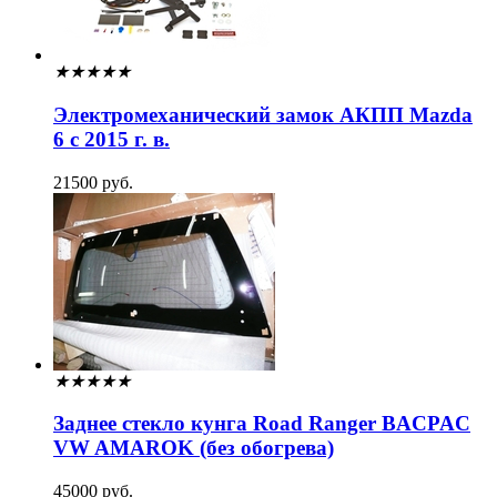
★
★
★
★
★
Электромеханический замок АКПП Mazda
6 с 2015 г. в.
21500 руб.
★
★
★
★
★
Заднее стекло кунга Road Ranger BACPAC
VW AMAROK (без обогрева)
45000 руб.