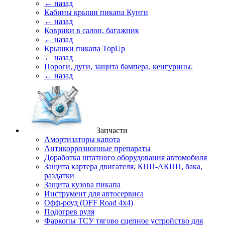
← назад
Кабины крыши пикапа Кунги
← назад
Коврики в салон, багажник
← назад
Крышки пикапа TopUp
← назад
Пороги, дуги, защита бампера, кенгурины.
← назад
Запчасти
Амортизаторы капота
Антикоррозионные препараты
Доработка штатного оборудования автомобиля
Защита картера двигателя, КПП-АКПП, бака,
раздатки
Защита кузова пикапа
Инструмент для автосервиса
Офф-роуд (OFF Road 4x4)
Подогрев руля
Фаркопы ТСУ тягово сцепное устройство для