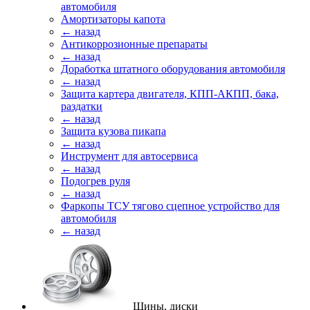
автомобиля
Амортизаторы капота
← назад
Антикоррозионные препараты
← назад
Доработка штатного оборудования автомобиля
← назад
Защита картера двигателя, КПП-АКПП, бака,
раздатки
← назад
Защита кузова пикапа
← назад
Инструмент для автосервиса
← назад
Подогрев руля
← назад
Фаркопы ТСУ тягово сцепное устройство для
автомобиля
← назад
Шины, диски