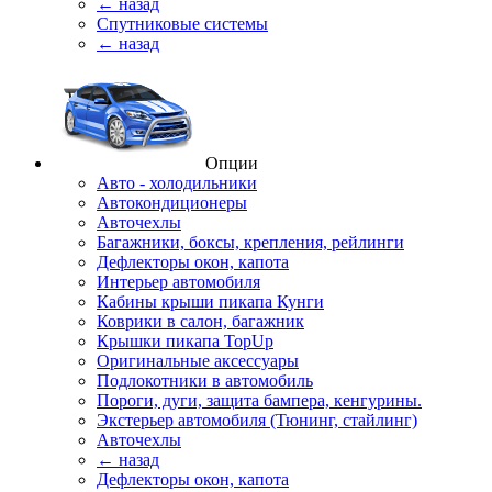
← назад
Спутниковые системы
← назад
Опции
Авто - холодильники
Автокондиционеры
Авточехлы
Багажники, боксы, крепления, рейлинги
Дефлекторы окон, капота
Интерьер автомобиля
Кабины крыши пикапа Кунги
Коврики в салон, багажник
Крышки пикапа TopUp
Оригинальные аксессуары
Подлокотники в автомобиль
Пороги, дуги, защита бампера, кенгурины.
Экстерьер автомобиля (Тюнинг, стайлинг)
Авточехлы
← назад
Дефлекторы окон, капота