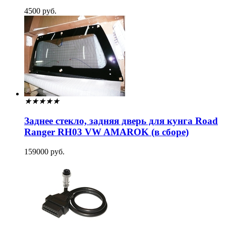
4500 руб.
★
★
★
★
★
Заднее стекло, задняя дверь для кунга Road
Ranger RH03 VW AMAROK (в сборе)
159000 руб.