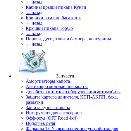
← назад
Кабины крыши пикапа Кунги
← назад
Коврики в салон, багажник
← назад
Крышки пикапа TopUp
← назад
Пороги, дуги, защита бампера, кенгурины.
← назад
Запчасти
Амортизаторы капота
Антикоррозионные препараты
Доработка штатного оборудования автомобиля
Защита картера двигателя, КПП-АКПП, бака,
раздатки
Защита кузова пикапа
Инструмент для автосервиса
Офф-роуд (OFF Road 4x4)
Подогрев руля
Фаркопы ТСУ тягово сцепное устройство для