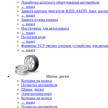
Доработка штатного оборудования автомобиля
← назад
Защита картера двигателя, КПП-АКПП, бака, разда
← назад
Защита кузова пикапа
← назад
Инструмент для автосервиса
← назад
Подогрев руля
← назад
Фаркопы ТСУ тягово сцепное устройство для авто
← назад
Шины, диски
Колпаки на колеса
Подвеска автомобиля
Шины, диски
Электротранспорт
Колпаки на колеса
← назад
Подвеска автомобиля