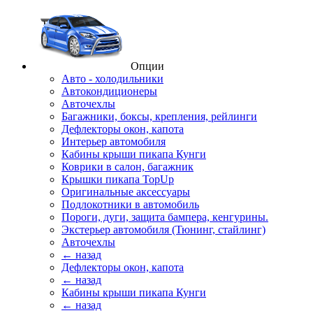
Опции
Авто - холодильники
Автокондиционеры
Авточехлы
Багажники, боксы, крепления, рейлинги
Дефлекторы окон, капота
Интерьер автомобиля
Кабины крыши пикапа Кунги
Коврики в салон, багажник
Крышки пикапа TopUp
Оригинальные аксессуары
Подлокотники в автомобиль
Пороги, дуги, защита бампера, кенгурины.
Экстерьер автомобиля (Тюнинг, стайлинг)
Авточехлы
← назад
Дефлекторы окон, капота
← назад
Кабины крыши пикапа Кунги
← назад