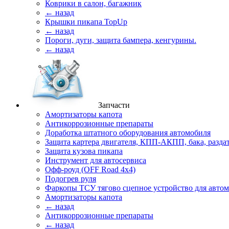
Коврики в салон, багажник
← назад
Крышки пикапа TopUp
← назад
Пороги, дуги, защита бампера, кенгурины.
← назад
Запчасти
Амортизаторы капота
Антикоррозионные препараты
Доработка штатного оборудования автомобиля
Защита картера двигателя, КПП-АКПП, бака, разда
Защита кузова пикапа
Инструмент для автосервиса
Офф-роуд (OFF Road 4x4)
Подогрев руля
Фаркопы ТСУ тягово сцепное устройство для авто
Амортизаторы капота
← назад
Антикоррозионные препараты
← назад