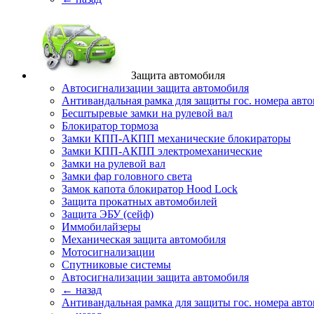
Защита автомобиля
Автосигнализации защита автомобиля
Антивандальная рамка для защиты гос. номера авт
Бесштыревые замки на рулевой вал
Блокиратор тормоза
Замки КПП-АКПП механические блокираторы
Замки КПП-АКПП электромеханические
Замки на рулевой вал
Замки фар головного света
Замок капота блокиратор Hood Lock
Защита прокатных автомобилей
Защита ЭБУ (сейф)
Иммобилайзеры
Механическая защита автомобиля
Мотосигнализации
Спутниковые системы
Автосигнализации защита автомобиля
← назад
Антивандальная рамка для защиты гос. номера авт