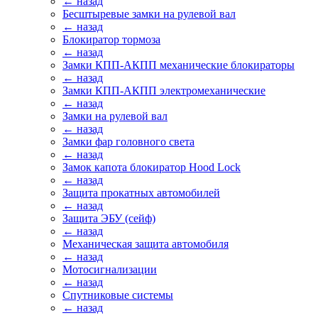
← назад
Бесштыревые замки на рулевой вал
← назад
Блокиратор тормоза
← назад
Замки КПП-АКПП механические блокираторы
← назад
Замки КПП-АКПП электромеханические
← назад
Замки на рулевой вал
← назад
Замки фар головного света
← назад
Замок капота блокиратор Hood Lock
← назад
Защита прокатных автомобилей
← назад
Защита ЭБУ (сейф)
← назад
Механическая защита автомобиля
← назад
Мотосигнализации
← назад
Спутниковые системы
← назад