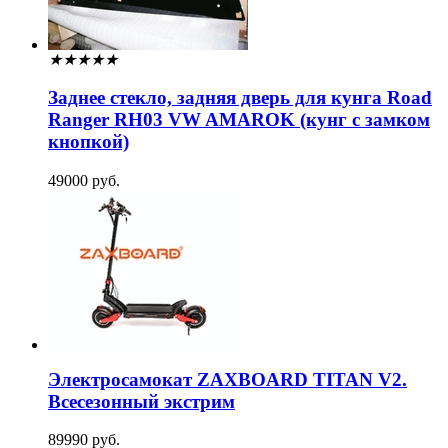
★
★
★
★
★
Заднее стекло, задняя дверь для кунга Road
Ranger RH03 VW AMAROK (кунг с замком
кнопкой)
49000 руб.
Электросамокат ZAXBOARD TITAN V2.
Всесезонный экстрим
89990 руб.