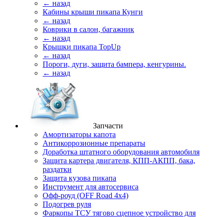
← назад
Кабины крыши пикапа Кунги
← назад
Коврики в салон, багажник
← назад
Крышки пикапа TopUp
← назад
Пороги, дуги, защита бампера, кенгурины.
← назад
Запчасти
Амортизаторы капота
Антикоррозионные препараты
Доработка штатного оборудования автомобиля
Защита картера двигателя, КПП-АКПП, бака,
раздатки
Защита кузова пикапа
Инструмент для автосервиса
Офф-роуд (OFF Road 4x4)
Подогрев руля
Фаркопы ТСУ тягово сцепное устройство для