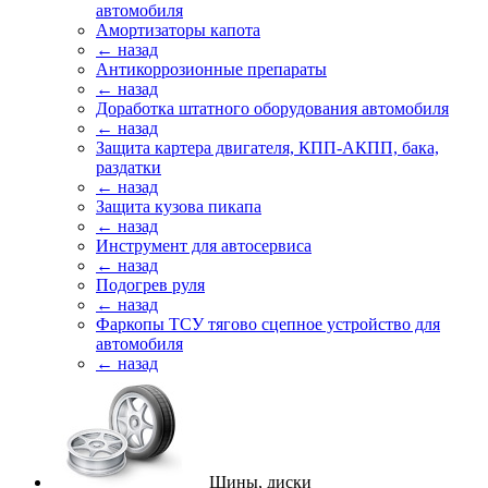
автомобиля
Амортизаторы капота
← назад
Антикоррозионные препараты
← назад
Доработка штатного оборудования автомобиля
← назад
Защита картера двигателя, КПП-АКПП, бака,
раздатки
← назад
Защита кузова пикапа
← назад
Инструмент для автосервиса
← назад
Подогрев руля
← назад
Фаркопы ТСУ тягово сцепное устройство для
автомобиля
← назад
Шины, диски