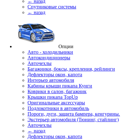
← назад
Спутниковые системы
← назад
Опции
Авто - холодильники
Автокондиционеры
Авточехлы
Багажники, боксы, крепления, рейлинги
Дефлекторы окон, капота
Интерьер автомобиля
Кабины крыши пикапа Кунги
Коврики в салон, багажник
Крышки пикапа TopUp
Оригинальные аксессуары
Подлокотники в автомобиль
Пороги, дуги, защита бампера, кенгурины.
Экстерьер автомобиля (Тюнинг, стайлинг)
Авточехлы
← назад
Дефлекторы окон, капота