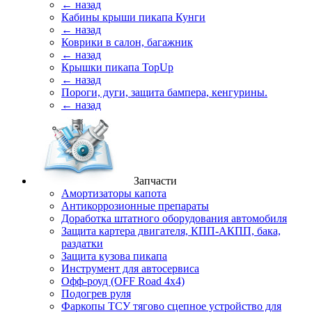
← назад
Кабины крыши пикапа Кунги
← назад
Коврики в салон, багажник
← назад
Крышки пикапа TopUp
← назад
Пороги, дуги, защита бампера, кенгурины.
← назад
Запчасти
Амортизаторы капота
Антикоррозионные препараты
Доработка штатного оборудования автомобиля
Защита картера двигателя, КПП-АКПП, бака,
раздатки
Защита кузова пикапа
Инструмент для автосервиса
Офф-роуд (OFF Road 4x4)
Подогрев руля
Фаркопы ТСУ тягово сцепное устройство для