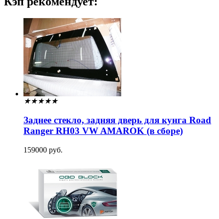
Кэп рекомендует:
★
★
★
★
★
Заднее стекло, задняя дверь для кунга Road
Ranger RH03 VW AMAROK (в сборе)
159000 руб.