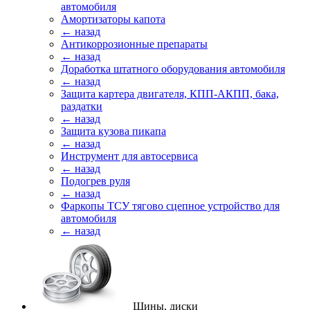
автомобиля
Амортизаторы капота
← назад
Антикоррозионные препараты
← назад
Доработка штатного оборудования автомобиля
← назад
Защита картера двигателя, КПП-АКПП, бака,
раздатки
← назад
Защита кузова пикапа
← назад
Инструмент для автосервиса
← назад
Подогрев руля
← назад
Фаркопы ТСУ тягово сцепное устройство для
автомобиля
← назад
Шины, диски