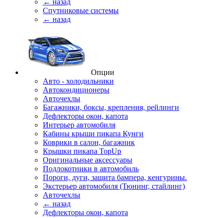
← назад
Спутниковые системы
← назад
Опции
Авто - холодильники
Автокондиционеры
Авточехлы
Багажники, боксы, крепления, рейлинги
Дефлекторы окон, капота
Интерьер автомобиля
Кабины крыши пикапа Кунги
Коврики в салон, багажник
Крышки пикапа TopUp
Оригинальные аксессуары
Подлокотники в автомобиль
Пороги, дуги, защита бампера, кенгурины.
Экстерьер автомобиля (Тюнинг, стайлинг)
Авточехлы
← назад
Дефлекторы окон, капота