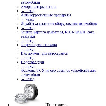
автомобиля
Амортизаторы капота
← назад
Антикоррозионные препараты
← назад
Доработка штатного оборудования автомобиля
← назад
Защита картера двигателя, КПП-АКПП, бака,
раздатки
← назад
Защита кузова пикапа
← назад
Инструмент для автосервиса
← назад
Подогрев руля
← назад
Фаркопы ТСУ тягово сцепное устройство для
автомобиля
← назад
Шины, диски