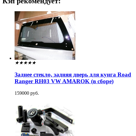
Кэп рекомендует:
★
★
★
★
★
Заднее стекло, задняя дверь для кунга Road
Ranger RH03 VW AMAROK (в сборе)
159000 руб.