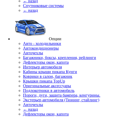
← назад
Спутниковые системы
← назад
Опции
Авто - холодильники
Автокондиционеры
Авточехлы
Багажники, боксы, крепления, рейлинги
Дефлекторы окон, капота
Интерьер автомобиля
Кабины крыши пикапа Кунги
Коврики в салон, багажник
Крышки пикапа TopUp
Оригинальные аксессуары
Подлокотники в автомобиль
Пороги, дуги, защита бампера, кенгурины.
Экстерьер автомобиля (Тюнинг, стайлинг)
Авточехлы
← назад
Дефлекторы окон, капота