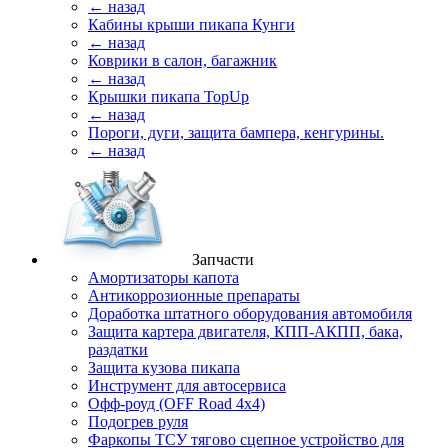
← назад
Кабины крыши пикапа Кунги
← назад
Коврики в салон, багажник
← назад
Крышки пикапа TopUp
← назад
Пороги, дуги, защита бампера, кенгурины.
← назад
Запчасти
Амортизаторы капота
Антикоррозионные препараты
Доработка штатного оборудования автомобиля
Защита картера двигателя, КПП-АКПП, бака,
раздатки
Защита кузова пикапа
Инструмент для автосервиса
Офф-роуд (OFF Road 4x4)
Подогрев руля
Фаркопы ТСУ тягово сцепное устройство для