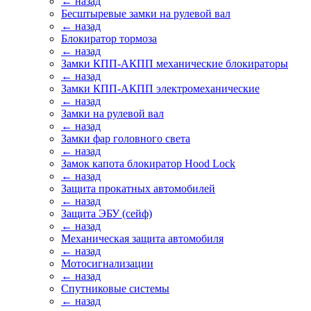
← назад
Бесштыревые замки на рулевой вал
← назад
Блокиратор тормоза
← назад
Замки КПП-АКПП механические блокираторы
← назад
Замки КПП-АКПП электромеханические
← назад
Замки на рулевой вал
← назад
Замки фар головного света
← назад
Замок капота блокиратор Hood Lock
← назад
Защита прокатных автомобилей
← назад
Защита ЭБУ (сейф)
← назад
Механическая защита автомобиля
← назад
Мотосигнализации
← назад
Спутниковые системы
← назад