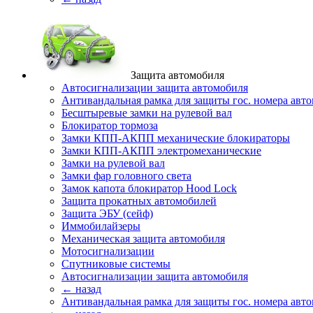
Защита автомобиля
Автосигнализации защита автомобиля
Антивандальная рамка для защиты гос. номера авт
Бесштыревые замки на рулевой вал
Блокиратор тормоза
Замки КПП-АКПП механические блокираторы
Замки КПП-АКПП электромеханические
Замки на рулевой вал
Замки фар головного света
Замок капота блокиратор Hood Lock
Защита прокатных автомобилей
Защита ЭБУ (сейф)
Иммобилайзеры
Механическая защита автомобиля
Мотосигнализации
Спутниковые системы
Автосигнализации защита автомобиля
← назад
Антивандальная рамка для защиты гос. номера авт