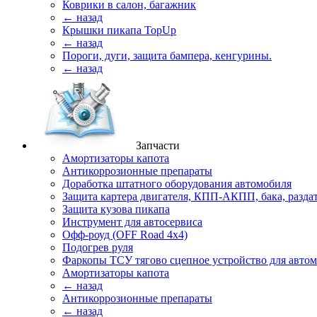
Коврики в салон, багажник
← назад
Крышки пикапа TopUp
← назад
Пороги, дуги, защита бампера, кенгурины.
← назад
Запчасти
Амортизаторы капота
Антикоррозионные препараты
Доработка штатного оборудования автомобиля
Защита картера двигателя, КПП-АКПП, бака, разда
Защита кузова пикапа
Инструмент для автосервиса
Офф-роуд (OFF Road 4x4)
Подогрев руля
Фаркопы ТСУ тягово сцепное устройство для авто
Амортизаторы капота
← назад
Антикоррозионные препараты
← назад