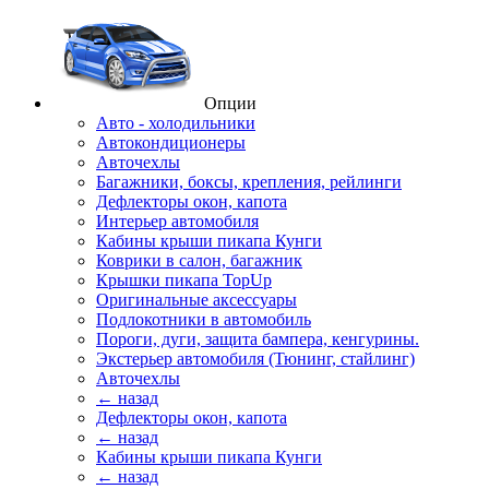
Опции
Авто - холодильники
Автокондиционеры
Авточехлы
Багажники, боксы, крепления, рейлинги
Дефлекторы окон, капота
Интерьер автомобиля
Кабины крыши пикапа Кунги
Коврики в салон, багажник
Крышки пикапа TopUp
Оригинальные аксессуары
Подлокотники в автомобиль
Пороги, дуги, защита бампера, кенгурины.
Экстерьер автомобиля (Тюнинг, стайлинг)
Авточехлы
← назад
Дефлекторы окон, капота
← назад
Кабины крыши пикапа Кунги
← назад