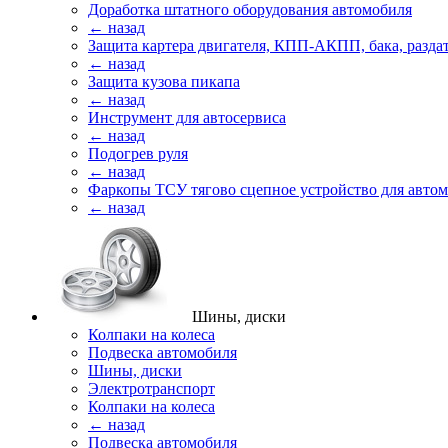
Доработка штатного оборудования автомобиля
← назад
Защита картера двигателя, КПП-АКПП, бака, разда
← назад
Защита кузова пикапа
← назад
Инструмент для автосервиса
← назад
Подогрев руля
← назад
Фаркопы ТСУ тягово сцепное устройство для авто
← назад
Шины, диски
Колпаки на колеса
Подвеска автомобиля
Шины, диски
Электротранспорт
Колпаки на колеса
← назад
Подвеска автомобиля