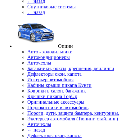
← назад
Спутниковые системы
← назад
Опции
Авто - холодильники
Автокондиционеры
Авточехлы
Багажники, боксы, крепления, рейлинги
Дефлекторы окон, капота
Интерьер автомобиля
Кабины крыши пикапа Кунги
Коврики в салон, багажник
Крышки пикапа TopUp
Оригинальные аксессуары
Подлокотники в автомобиль
Пороги, дуги, защита бампера, кенгурины.
Экстерьер автомобиля (Тюнинг, стайлинг)
Авточехлы
← назад
Дефлекторы окон, капота