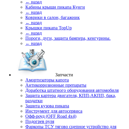
← назад
Кабины крыши пикапа Кунги
← назад
Коврики в салон, багажник
← назад
Крышки пикапа TopUp
← назад
Пороги, дуги, защита бампера, кенгурины.
← назад
Запчасти
Амортизаторы капота
Антикоррозионные препараты
Доработка штатного оборудования автомобиля
Защита картера двигателя, КПП-АКПП, бака,
раздатки
Защита кузова пикапа
Инструмент для автосервиса
Офф-роуд (OFF Road 4x4)
Подогрев руля
Фаркопы ТСУ тягово сцепное устройство для