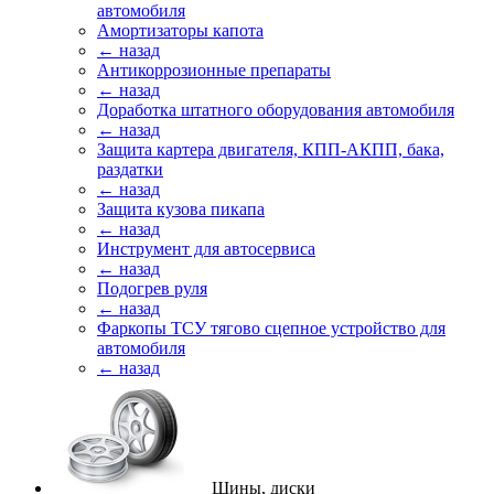
автомобиля
Амортизаторы капота
← назад
Антикоррозионные препараты
← назад
Доработка штатного оборудования автомобиля
← назад
Защита картера двигателя, КПП-АКПП, бака,
раздатки
← назад
Защита кузова пикапа
← назад
Инструмент для автосервиса
← назад
Подогрев руля
← назад
Фаркопы ТСУ тягово сцепное устройство для
автомобиля
← назад
Шины, диски