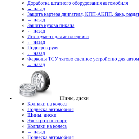
Доработка штатного оборудования автомобиля
← назад
Защита картера двигателя, КПП-АКПП, бака, разда
← назад
Защита кузова пикапа
← назад
Инструмент для автосервиса
← назад
Подогрев руля
← назад
Фаркопы ТСУ тягово сцепное устройство для авто
← назад
Шины, диски
Колпаки на колеса
Подвеска автомобиля
Шины, диски
Электротранспорт
Колпаки на колеса
← назад
Подвеска автомобиля