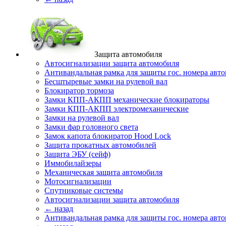
Защита автомобиля
Автосигнализации защита автомобиля
Антивандальная рамка для защиты гос. номера авт
Бесштыревые замки на рулевой вал
Блокиратор тормоза
Замки КПП-АКПП механические блокираторы
Замки КПП-АКПП электромеханические
Замки на рулевой вал
Замки фар головного света
Замок капота блокиратор Hood Lock
Защита прокатных автомобилей
Защита ЭБУ (сейф)
Иммобилайзеры
Механическая защита автомобиля
Мотосигнализации
Спутниковые системы
Автосигнализации защита автомобиля
← назад
Антивандальная рамка для защиты гос. номера авт