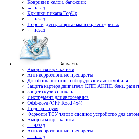
Коврики в салон, багажник
← назад
Крышки пикапа TopUp
← назад
Пороги, дуги, защита бампера, кенгурины.
← назад
Запчасти
Амортизаторы капота
Антикоррозионные препараты
Доработка штатного оборудования автомобиля
Защита картера двигателя, КПП-АКПП, бака, разда
Защита кузова пикапа
Инструмент для автосервиса
Офф-роуд (OFF Road 4x4)
Подогрев руля
Фаркопы ТСУ тягово сцепное устройство для авто
Амортизаторы капота
← назад
Антикоррозионные препараты
← назад