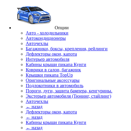
Опции
Авто - холодильники
Автокондиционеры
Авточехлы
Багажники, боксы, крепления, рейлинги
Дефлекторы окон, капота
Интерьер автомобиля
Кабины крыши пикапа Кунги
Коврики в салон, багажник
Крышки пикапа TopUp
Оригинальные аксессуары
Подлокотники в автомобиль
Пороги, дуги, защита бампера, кенгурины.
Экстерьер автомобиля (Тюнинг, стайлинг)
Авточехлы
← назад
Дефлекторы окон, капота
← назад
Кабины крыши пикапа Кунги
← назад