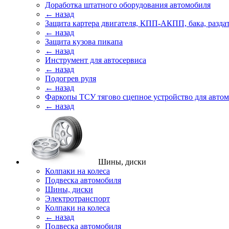
Доработка штатного оборудования автомобиля
← назад
Защита картера двигателя, КПП-АКПП, бака, разда
← назад
Защита кузова пикапа
← назад
Инструмент для автосервиса
← назад
Подогрев руля
← назад
Фаркопы ТСУ тягово сцепное устройство для авто
← назад
Шины, диски
Колпаки на колеса
Подвеска автомобиля
Шины, диски
Электротранспорт
Колпаки на колеса
← назад
Подвеска автомобиля