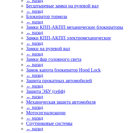
← назад
Бесштыревые замки на рулевой вал
← назад
Блокиратор тормоза
← назад
Замки КПП-АКПП механические блокираторы
← назад
Замки КПП-АКПП электромеханические
← назад
Замки на рулевой вал
← назад
Замки фар головного света
← назад
Замок капота блокиратор Hood Lock
← назад
Защита прокатных автомобилей
← назад
Защита ЭБУ (сейф)
← назад
Механическая защита автомобиля
← назад
Мотосигнализации
← назад
Спутниковые системы
← назад