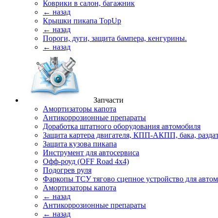
Коврики в салон, багажник
← назад
Крышки пикапа TopUp
← назад
Пороги, дуги, защита бампера, кенгурины.
← назад
Запчасти
Амортизаторы капота
Антикоррозионные препараты
Доработка штатного оборудования автомобиля
Защита картера двигателя, КПП-АКПП, бака, разда
Защита кузова пикапа
Инструмент для автосервиса
Офф-роуд (OFF Road 4x4)
Подогрев руля
Фаркопы ТСУ тягово сцепное устройство для авто
Амортизаторы капота
← назад
Антикоррозионные препараты
← назад