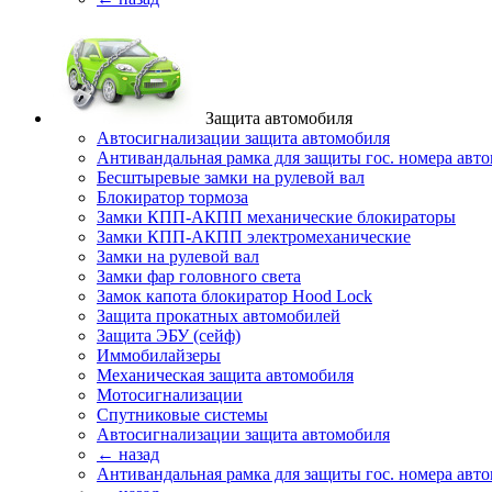
Защита автомобиля
Автосигнализации защита автомобиля
Антивандальная рамка для защиты гос. номера авт
Бесштыревые замки на рулевой вал
Блокиратор тормоза
Замки КПП-АКПП механические блокираторы
Замки КПП-АКПП электромеханические
Замки на рулевой вал
Замки фар головного света
Замок капота блокиратор Hood Lock
Защита прокатных автомобилей
Защита ЭБУ (сейф)
Иммобилайзеры
Механическая защита автомобиля
Мотосигнализации
Спутниковые системы
Автосигнализации защита автомобиля
← назад
Антивандальная рамка для защиты гос. номера авт