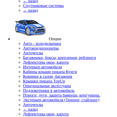
← назад
Спутниковые системы
← назад
Опции
Авто - холодильники
Автокондиционеры
Авточехлы
Багажники, боксы, крепления, рейлинги
Дефлекторы окон, капота
Интерьер автомобиля
Кабины крыши пикапа Кунги
Коврики в салон, багажник
Крышки пикапа TopUp
Оригинальные аксессуары
Подлокотники в автомобиль
Пороги, дуги, защита бампера, кенгурины.
Экстерьер автомобиля (Тюнинг, стайлинг)
Авточехлы
← назад
Дефлекторы окон, капота