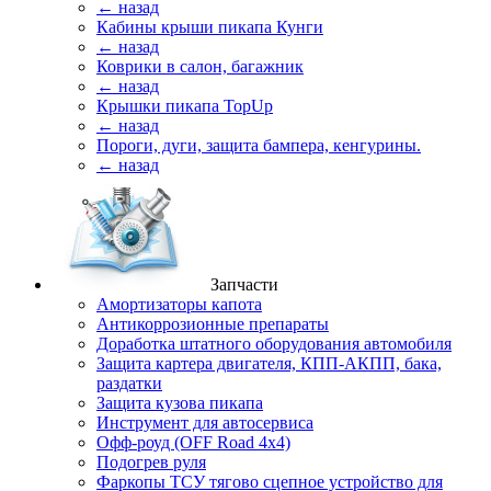
← назад
Кабины крыши пикапа Кунги
← назад
Коврики в салон, багажник
← назад
Крышки пикапа TopUp
← назад
Пороги, дуги, защита бампера, кенгурины.
← назад
Запчасти
Амортизаторы капота
Антикоррозионные препараты
Доработка штатного оборудования автомобиля
Защита картера двигателя, КПП-АКПП, бака,
раздатки
Защита кузова пикапа
Инструмент для автосервиса
Офф-роуд (OFF Road 4x4)
Подогрев руля
Фаркопы ТСУ тягово сцепное устройство для