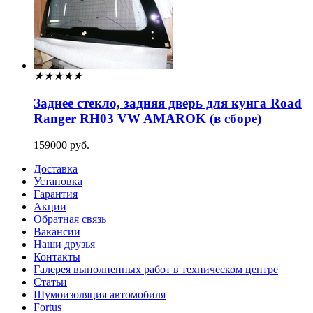
★
★
★
★
★
Заднее стекло, задняя дверь для кунга Road
Ranger RH03 VW AMAROK (в сборе)
159000 руб.
Доставка
Установка
Гарантия
Акции
Обратная связь
Вакансии
Наши друзья
Контакты
Галерея выполненных работ в техническом центре
Статьи
Шумоизоляция автомобиля
Fortus