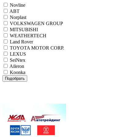
Novline
ABT
Norplast
VOLKSWAGEN GROUP
MITSUBISHI
WEATHERTECH
Land Rover
TOYOTA MOTOR CORP.
LEXUS
SeiNtex
Aileron
Koonka
Подобрать
Внимание! При одновременном заказе комплекта
автомобильных ковриков салона и коврика в багажник
NOVLINE, NORPLAST или SEINTEX
ДОСТАВКА БЕСПЛАТНО!