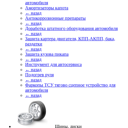
автомобиля
Амортизаторы капота
← назад
Антикоррозионные препараты
← назад
Доработка штатного оборудования автомобиля
← назад
Защита картера двигателя, КПП-АКПП, бака,
раздатки
← назад
Защита кузова пикапа
← назад
Инструмент для автосервиса
← назад
Подогрев руля
← назад
Фаркопы ТСУ тягово сцепное устройство для
автомобиля
← назад
Шины, диски