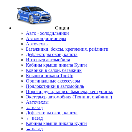
Опции
Авто - холодильники
Автокондиционеры
Авточехлы
Багажники, боксы, крепления, рейлинги
Дефлекторы окон, капота
Интерьер автомобиля
Кабины крыши пикапа Кунги
Коврики в салон, багажник
Крышки пикапа TopUp
Оригинальные аксессуары
Подлокотники в автомобиль
Пороги, дуги, защита бампера, кенгурины.
Экстерьер автомобиля (Тюнинг, стайлинг)
Авточехлы
← назад
Дефлекторы окон, капота
← назад
Кабины крыши пикапа Кунги
← назад