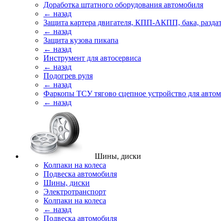
Доработка штатного оборудования автомобиля
← назад
Защита картера двигателя, КПП-АКПП, бака, разда
← назад
Защита кузова пикапа
← назад
Инструмент для автосервиса
← назад
Подогрев руля
← назад
Фаркопы ТСУ тягово сцепное устройство для авто
← назад
Шины, диски
Колпаки на колеса
Подвеска автомобиля
Шины, диски
Электротранспорт
Колпаки на колеса
← назад
Подвеска автомобиля