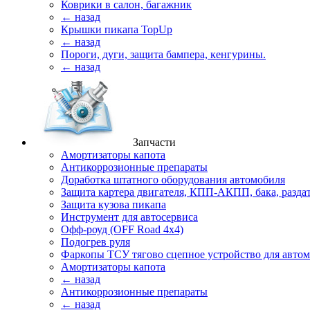
Коврики в салон, багажник
← назад
Крышки пикапа TopUp
← назад
Пороги, дуги, защита бампера, кенгурины.
← назад
Запчасти
Амортизаторы капота
Антикоррозионные препараты
Доработка штатного оборудования автомобиля
Защита картера двигателя, КПП-АКПП, бака, разда
Защита кузова пикапа
Инструмент для автосервиса
Офф-роуд (OFF Road 4x4)
Подогрев руля
Фаркопы ТСУ тягово сцепное устройство для авто
Амортизаторы капота
← назад
Антикоррозионные препараты
← назад