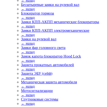
← назад
Бесштыревые замки на рулевой вал
← назад
Блокиратор тормоза
← назад
Замки КПП-АКПП механические блокираторы
← назад
Замки КПП-АКПП электромеханические
← назад
Замки на рулевой вал
← назад
Замки фар головного света
← назад
Замок капота блокиратор Hood Lock
← назад
Защита прокатных автомобилей
← назад
Защита ЭБУ (сейф)
← назад
Механическая защита автомобиля
← назад
Мотосигнализации
← назад
Спутниковые системы
← назад