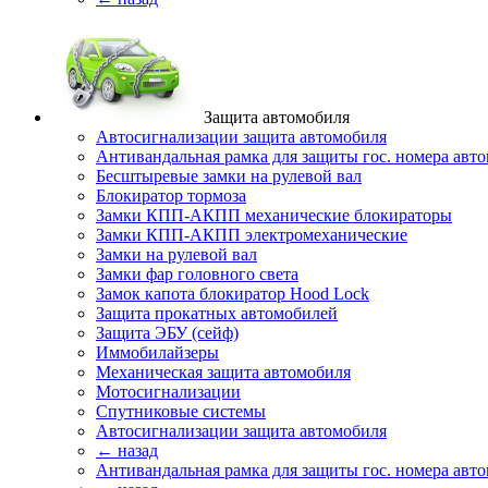
Защита автомобиля
Автосигнализации защита автомобиля
Антивандальная рамка для защиты гос. номера авт
Бесштыревые замки на рулевой вал
Блокиратор тормоза
Замки КПП-АКПП механические блокираторы
Замки КПП-АКПП электромеханические
Замки на рулевой вал
Замки фар головного света
Замок капота блокиратор Hood Lock
Защита прокатных автомобилей
Защита ЭБУ (сейф)
Иммобилайзеры
Механическая защита автомобиля
Мотосигнализации
Спутниковые системы
Автосигнализации защита автомобиля
← назад
Антивандальная рамка для защиты гос. номера авт