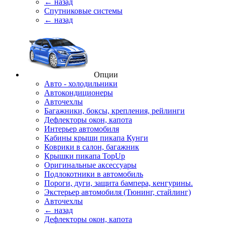
← назад
Спутниковые системы
← назад
Опции
Авто - холодильники
Автокондиционеры
Авточехлы
Багажники, боксы, крепления, рейлинги
Дефлекторы окон, капота
Интерьер автомобиля
Кабины крыши пикапа Кунги
Коврики в салон, багажник
Крышки пикапа TopUp
Оригинальные аксессуары
Подлокотники в автомобиль
Пороги, дуги, защита бампера, кенгурины.
Экстерьер автомобиля (Тюнинг, стайлинг)
Авточехлы
← назад
Дефлекторы окон, капота