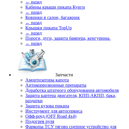
← назад
Кабины крыши пикапа Кунги
← назад
Коврики в салон, багажник
← назад
Крышки пикапа TopUp
← назад
Пороги, дуги, защита бампера, кенгурины.
← назад
Запчасти
Амортизаторы капота
Антикоррозионные препараты
Доработка штатного оборудования автомобиля
Защита картера двигателя, КПП-АКПП, бака,
раздатки
Защита кузова пикапа
Инструмент для автосервиса
Офф-роуд (OFF Road 4x4)
Подогрев руля
Фаркопы ТСУ тягово сцепное устройство для