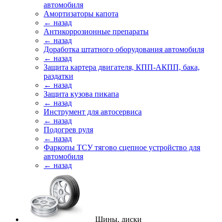
автомобиля
Амортизаторы капота
← назад
Антикоррозионные препараты
← назад
Доработка штатного оборудования автомобиля
← назад
Защита картера двигателя, КПП-АКПП, бака,
раздатки
← назад
Защита кузова пикапа
← назад
Инструмент для автосервиса
← назад
Подогрев руля
← назад
Фаркопы ТСУ тягово сцепное устройство для
автомобиля
← назад
Шины, диски