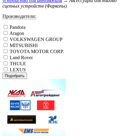
устройство для автомобиля
→
Аксессуары для тягово
сцепныx устройств (Фаркопы)
Производители:
Pandora
Aragon
VOLKSWAGEN GROUP
MITSUBISHI
TOYOTA MOTOR CORP.
Land Rover
THULE
LEXUS
Подобрать