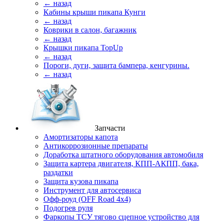
← назад
Кабины крыши пикапа Кунги
← назад
Коврики в салон, багажник
← назад
Крышки пикапа TopUp
← назад
Пороги, дуги, защита бампера, кенгурины.
← назад
Запчасти
Амортизаторы капота
Антикоррозионные препараты
Доработка штатного оборудования автомобиля
Защита картера двигателя, КПП-АКПП, бака,
раздатки
Защита кузова пикапа
Инструмент для автосервиса
Офф-роуд (OFF Road 4x4)
Подогрев руля
Фаркопы ТСУ тягово сцепное устройство для