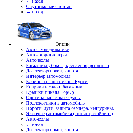
← назад
Спутниковые системы
← назад
Опции
Авто - холодильники
Автокондиционеры
Авточехлы
Багажники, боксы, крепления, рейлинги
Дефлекторы окон, капота
Интерьер автомобиля
Кабины крыши пикапа Кунги
Коврики в салон, багажник
Крышки пикапа TopUp
Оригинальные аксессуары
Подлокотники в автомобиль
Пороги, дуги, защита бампера, кенгурины.
Экстерьер автомобиля (Тюнинг, стайлинг)
Авточехлы
← назад
Дефлекторы окон, капота