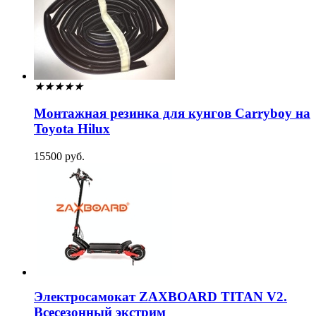
★
★
★
★
★
Монтажная резинка для кунгов Carryboy на
Toyota Hilux
15500 руб.
Электросамокат ZAXBOARD TITAN V2.
Всесезонный экстрим