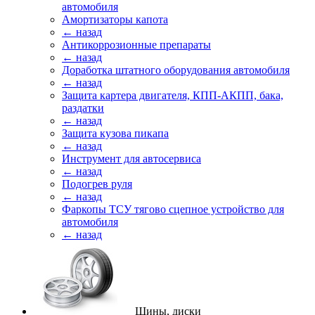
автомобиля
Амортизаторы капота
← назад
Антикоррозионные препараты
← назад
Доработка штатного оборудования автомобиля
← назад
Защита картера двигателя, КПП-АКПП, бака,
раздатки
← назад
Защита кузова пикапа
← назад
Инструмент для автосервиса
← назад
Подогрев руля
← назад
Фаркопы ТСУ тягово сцепное устройство для
автомобиля
← назад
Шины, диски