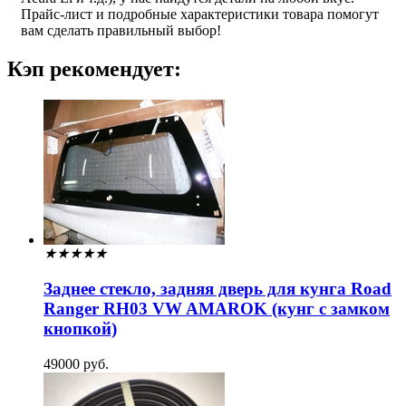
Прайс-лист и подробные характеристики товара помогут
вам сделать правильный выбор!
Кэп рекомендует:
★
★
★
★
★
Заднее стекло, задняя дверь для кунга Road
Ranger RH03 VW AMAROK (кунг с замком
кнопкой)
49000 руб.