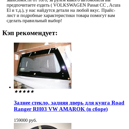
предпочитаете ездить ( VOLKSWAGEN Passat CC , Acura
El и т.д.), у нас найдутся детали на любой вкус. Прайс-
лист и подробные характеристики товара помогут вам
сделать правильный выбор!
Кэп рекомендует:
★
★
★
★
★
Заднее стекло, задняя дверь для кунга Road
Ranger RH03 VW AMAROK (в сборе)
159000 руб.