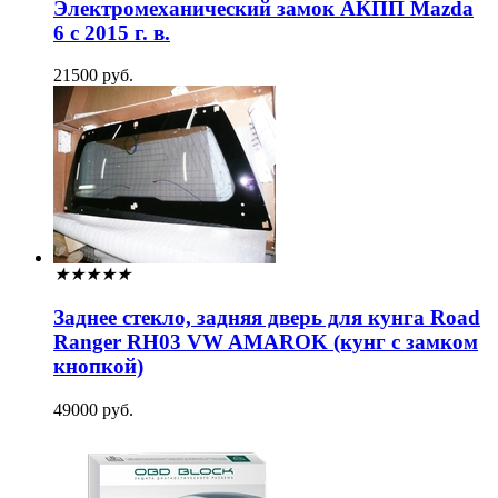
Электромеханический замок АКПП Mazda
6 с 2015 г. в.
21500 руб.
★
★
★
★
★
Заднее стекло, задняя дверь для кунга Road
Ranger RH03 VW AMAROK (кунг с замком
кнопкой)
49000 руб.