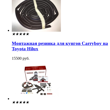
★
★
★
★
★
Монтажная резинка для кунгов Carryboy на
Toyota Hilux
15500 руб.
★
★
★
★
★