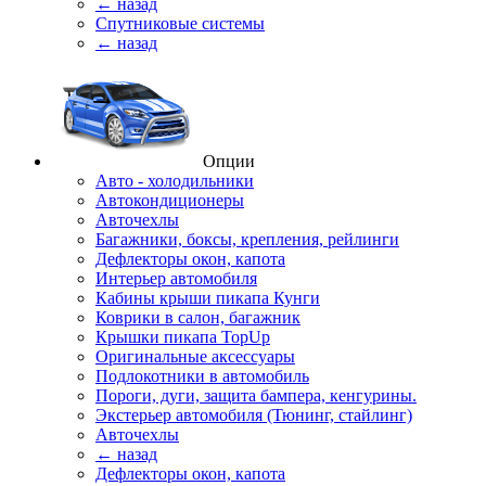
← назад
Спутниковые системы
← назад
Опции
Авто - холодильники
Автокондиционеры
Авточехлы
Багажники, боксы, крепления, рейлинги
Дефлекторы окон, капота
Интерьер автомобиля
Кабины крыши пикапа Кунги
Коврики в салон, багажник
Крышки пикапа TopUp
Оригинальные аксессуары
Подлокотники в автомобиль
Пороги, дуги, защита бампера, кенгурины.
Экстерьер автомобиля (Тюнинг, стайлинг)
Авточехлы
← назад
Дефлекторы окон, капота