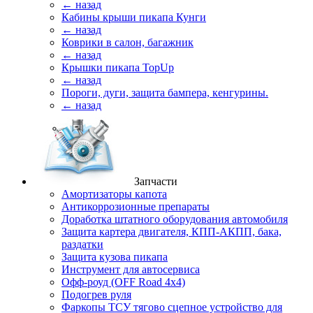
← назад
Кабины крыши пикапа Кунги
← назад
Коврики в салон, багажник
← назад
Крышки пикапа TopUp
← назад
Пороги, дуги, защита бампера, кенгурины.
← назад
Запчасти
Амортизаторы капота
Антикоррозионные препараты
Доработка штатного оборудования автомобиля
Защита картера двигателя, КПП-АКПП, бака,
раздатки
Защита кузова пикапа
Инструмент для автосервиса
Офф-роуд (OFF Road 4x4)
Подогрев руля
Фаркопы ТСУ тягово сцепное устройство для