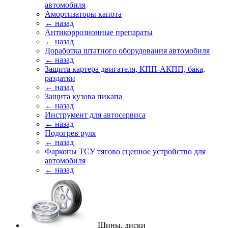
автомобиля
Амортизаторы капота
← назад
Антикоррозионные препараты
← назад
Доработка штатного оборудования автомобиля
← назад
Защита картера двигателя, КПП-АКПП, бака,
раздатки
← назад
Защита кузова пикапа
← назад
Инструмент для автосервиса
← назад
Подогрев руля
← назад
Фаркопы ТСУ тягово сцепное устройство для
автомобиля
← назад
Шины, диски