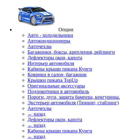
Опции
Авто - холодильники
Автокондиционеры
Авточехлы
Багажники, боксы, крепления, рейлинги
Дефлекторы окон, капота
Интерьер автомобиля
Кабины крыши пикапа Кунги
Коврики в салон, багажник
Крышки пикапа TopUp
Оригинальные аксессуары
Подлокотники в автомобиль
Пороги, дуги, защита бампера, кенгурины.
Экстерьер автомобиля (Тюнинг, стайлинг)
Авточехлы
← назад
Дефлекторы окон, капота
← назад
Кабины крыши пикапа Кунги
← назад