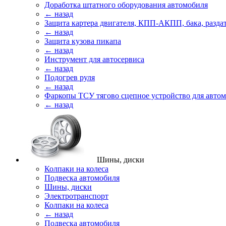
Доработка штатного оборудования автомобиля
← назад
Защита картера двигателя, КПП-АКПП, бака, разда
← назад
Защита кузова пикапа
← назад
Инструмент для автосервиса
← назад
Подогрев руля
← назад
Фаркопы ТСУ тягово сцепное устройство для авто
← назад
Шины, диски
Колпаки на колеса
Подвеска автомобиля
Шины, диски
Электротранспорт
Колпаки на колеса
← назад
Подвеска автомобиля