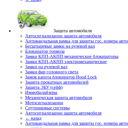
Защита автомобиля
Автосигнализации защита автомобиля
Антивандальная рамка для защиты гос. номера авт
Бесштыревые замки на рулевой вал
Блокиратор тормоза
Замки КПП-АКПП механические блокираторы
Замки КПП-АКПП электромеханические
Замки на рулевой вал
Замки фар головного света
Замок капота блокиратор Hood Lock
Защита прокатных автомобилей
Защита ЭБУ (сейф)
Иммобилайзеры
Механическая защита автомобиля
Мотосигнализации
Спутниковые системы
Автосигнализации защита автомобиля
← назад
Антивандальная рамка для защиты гос. номера авт