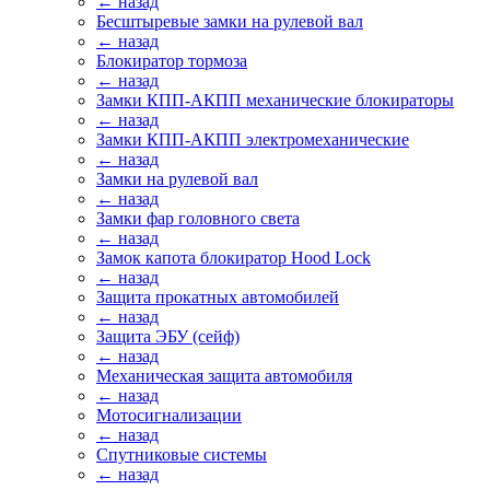
← назад
Бесштыревые замки на рулевой вал
← назад
Блокиратор тормоза
← назад
Замки КПП-АКПП механические блокираторы
← назад
Замки КПП-АКПП электромеханические
← назад
Замки на рулевой вал
← назад
Замки фар головного света
← назад
Замок капота блокиратор Hood Lock
← назад
Защита прокатных автомобилей
← назад
Защита ЭБУ (сейф)
← назад
Механическая защита автомобиля
← назад
Мотосигнализации
← назад
Спутниковые системы
← назад