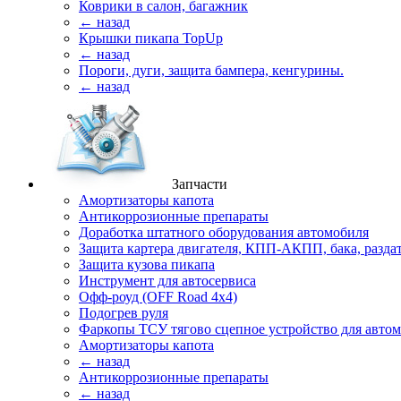
Коврики в салон, багажник
← назад
Крышки пикапа TopUp
← назад
Пороги, дуги, защита бампера, кенгурины.
← назад
Запчасти
Амортизаторы капота
Антикоррозионные препараты
Доработка штатного оборудования автомобиля
Защита картера двигателя, КПП-АКПП, бака, разда
Защита кузова пикапа
Инструмент для автосервиса
Офф-роуд (OFF Road 4x4)
Подогрев руля
Фаркопы ТСУ тягово сцепное устройство для авто
Амортизаторы капота
← назад
Антикоррозионные препараты
← назад